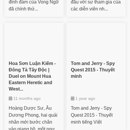
đình đám của Vong Ngữ
đầu với sự tham gia của
đã chính thứ...
các diễn viên nh...
Hoa Sơn Luận Kiếm -
Tom and Jerry - Spy
Đông Tà Tây Độc |
Quest 2015 - Thuyết
Duel on Mount Hua
minh
Eastern Heretic and
West...
11 months ago
1 year ago
Hoàng Dược Sư, Âu
Tom and Jerry - Spy
Dương Phong, hai quái
Quest 2015 - Thuyết
nhân mới bước chân
minh tiếng Việt
vào giang hồ, một ngư...