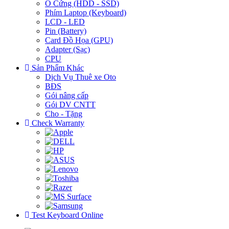
Ổ Cứng (HDD - SSD)
Phím Laptop (Keyboard)
LCD - LED
Pin (Battery)
Card Đồ Họa (GPU)
Adapter (Sạc)
CPU
Sản Phẩm Khác
Dịch Vụ Thuê xe Oto
BĐS
Gói nâng cấp
Gói DV CNTT
Cho - Tặng
Check Warranty
Test Keyboard Online