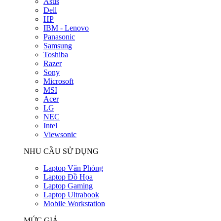
Asus
Dell
HP
IBM - Lenovo
Panasonic
Samsung
Toshiba
Razer
Sony
Microsoft
MSI
Acer
LG
NEC
Intel
Viewsonic
NHU CẦU SỬ DỤNG
Laptop Văn Phòng
Laptop Đồ Họa
Laptop Gaming
Laptop Ultrabook
Mobile Workstation
MỨC GIÁ