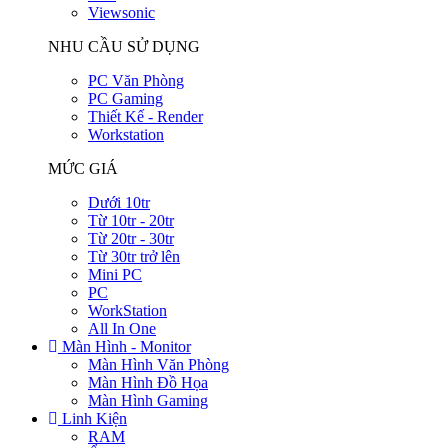
Viewsonic
NHU CẦU SỬ DỤNG
PC Văn Phòng
PC Gaming
Thiết Kế - Render
Workstation
MỨC GIÁ
Dưới 10tr
Từ 10tr - 20tr
Từ 20tr - 30tr
Từ 30tr trở lên
Mini PC
PC
WorkStation
All In One
Màn Hình - Monitor
Màn Hình Văn Phòng
Màn Hình Đồ Họa
Màn Hình Gaming
Linh Kiện
RAM