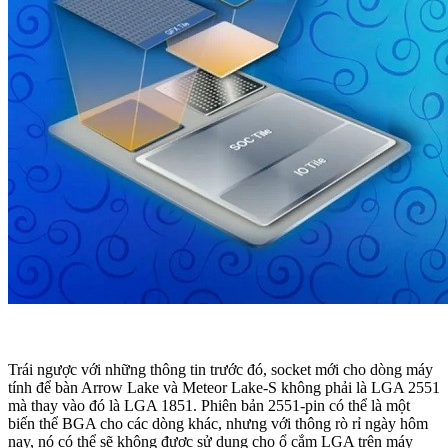
Trái ngược với những thông tin trước đó, socket mới cho dòng máy
tính để bàn Arrow Lake và Meteor Lake-S không phải là LGA 2551
mà thay vào đó là LGA 1851. Phiên bản 2551-pin có thể là một
biến thể BGA cho các dòng khác, nhưng với thông rò rỉ ngày hôm
nay, nó có thể sẽ không được sử dụng cho ổ cắm LGA trên máy