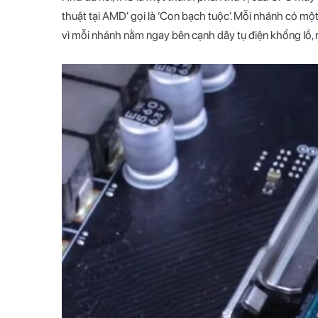
thuật tại AMD’ gọi là ‘Con bạch tuộc’. Mỗi nhánh có mộ
vì mỗi nhánh nằm ngay bên cạnh dãy tụ điện khổng lồ, 