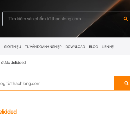
GIỚI THIỆU
TƯ VẤN DOANH NGHIỆP
DOWNLOAD
BLOG
LIÊN HỆ
được delidded
lidded