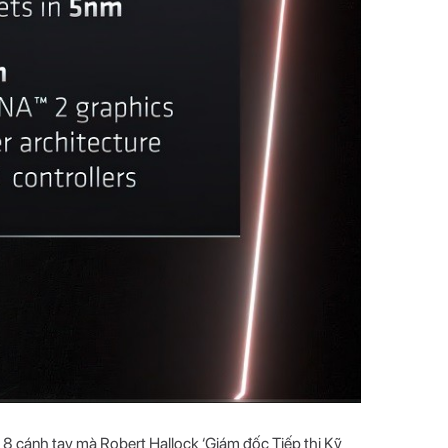
8 cánh tay mà Robert Hallock ‘Giám đốc Tiếp thị Kỹ