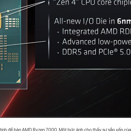
 tính để bàn AMD Ryzen 7000. Một bức ảnh cho thấy sự sắp xếp của 