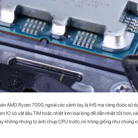
bàn AMD Ryzen 7000, ngoài các cánh tay, là IHS mạ vàng được sử dụ
IO có vật liệu TIM hoặc nhiệt kim loại lỏng để dẫn nhiệt tốt hơn, và l
ne hay không nhưng từ ảnh chụp CPU trước, nó trông giống như chúng 