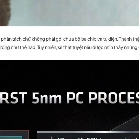
phân tách chứ không phải gói chứa bộ ba chip và tụ điện. Thành thật
 trông như thế nào. Tuy nhiên, sẽ thật tuyệt nếu được nhìn thấy nhữn