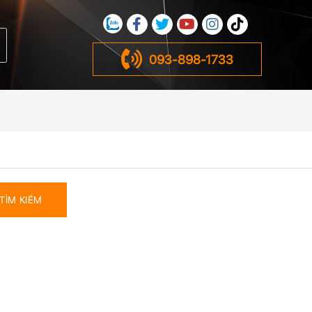
093-898-1733
TÌM KIẾM