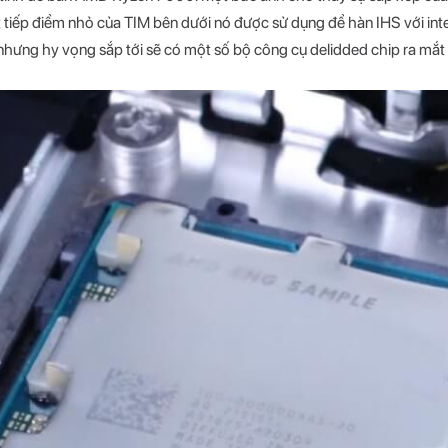
t tiếp điểm nhỏ của TIM bên dưới nó được sử dụng để hàn IHS với int
nhưng hy vọng sắp tới sẽ có một số bộ công cụ delidded chip ra mắt 