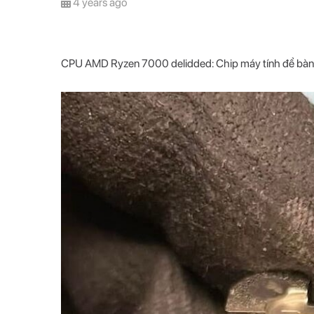
4 years ago
CPU AMD Ryzen 7000 delidded: Chip máy tính để bàn v