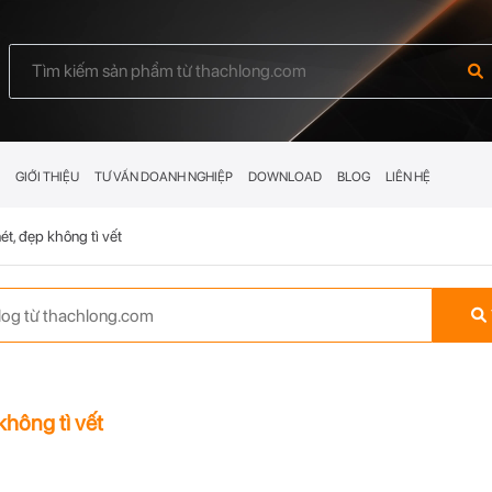
GIỚI THIỆU
TƯ VẤN DOANH NGHIỆP
DOWNLOAD
BLOG
LIÊN HỆ
t, đẹp không tì vết
hông tì vết