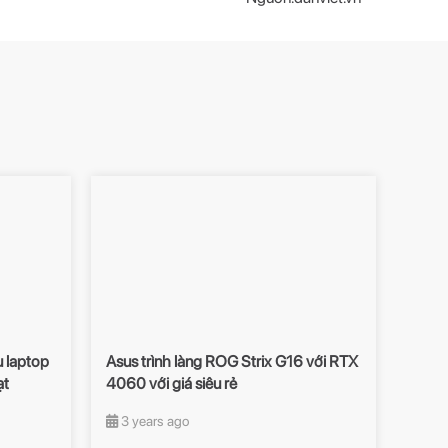
 laptop
Asus trình làng ROG Strix G16 với RTX
ạt
4060 với giá siêu rẻ
3 years ago