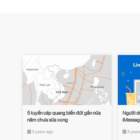
5 tuyến cáp quang biển đứt gần nửa
Người d
năm chưa sửa xong
iMessag
3 years ago
3 year