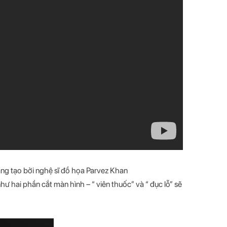
áng tạo bởi nghệ sĩ đồ họa Parvez Khan
hư hai phần cắt màn hình – “ viên thuốc” và “ đục lỗ” sẽ