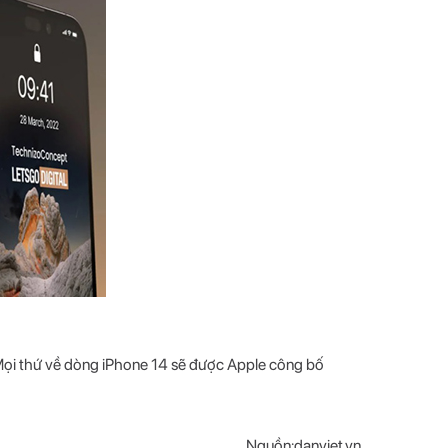
n. Mọi thứ về dòng iPhone 14 sẽ được Apple công bố
Nguồn:danviet.vn