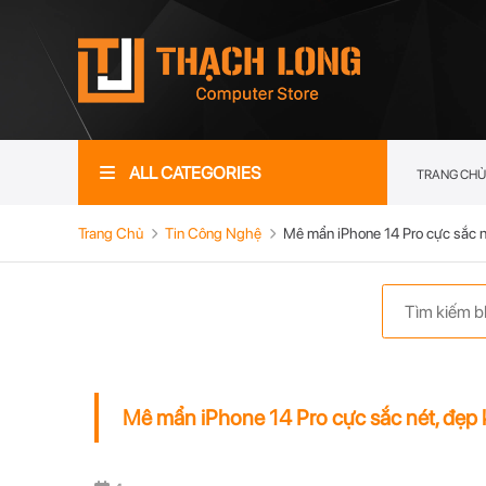
ALL CATEGORIES
TRANG CHỦ
Trang Chủ
Tin Công Nghệ
Mê mẩn iPhone 14 Pro cực sắc né
Mê mẩn iPhone 14 Pro cực sắc nét, đẹp k