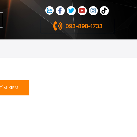
093-898-1733
TÌM KIẾM