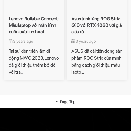
Lenovo Rollable Concept:
Asus trình làng ROG Strix
Mẫu laptop với màn hình
G16 với RTX 4060 với giá
cuộn cực linh hoạt
siêu rẻ
3 years ago
3 years ago
Tại sự kiện triển lãm di
ASUS đã cải tiến dòng sản
động MWC 2023, Lenovo
phẩm ROG Strix của mình
đã giới thiệu thêm bộ đôi
bằng cách giới thiệu mẫu
với tra...
lapto...
Page Top