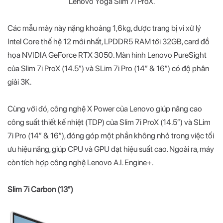
Lenovo Yoga Slim 7i ProX.
Các mẫu mày này nặng khoảng 1,6kg, được trang bị vi xử lý
Intel Core thế hệ 12 mới nhất, LPDDR5 RAM tới 32GB, card đồ
họa NVIDIA GeForce RTX 3050. Màn hình Lenovo PureSight
của Slim 7i ProX (14.5”) và SLim 7i Pro (14” & 16”) có độ phân
giải 3K.
Cùng với đó, công nghệ X Power của Lenovo giúp nâng cao
công suất thiết kế nhiệt (TDP) của Slim 7i ProX (14.5”) và SLim
7i Pro (14” & 16”), đóng góp một phần không nhỏ trong việc tối
ưu hiệu năng, giúp CPU và GPU đạt hiệu suất cao. Ngoài ra, máy
còn tích hợp công nghệ Lenovo A.I. Engine+.
Slim 7i Carbon (13”)