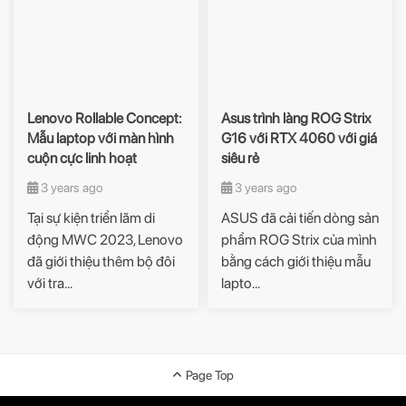
Lenovo Rollable Concept:
Asus trình làng ROG Strix
Mẫu laptop với màn hình
G16 với RTX 4060 với giá
cuộn cực linh hoạt
siêu rẻ
3 years ago
3 years ago
Tại sự kiện triển lãm di
ASUS đã cải tiến dòng sản
động MWC 2023, Lenovo
phẩm ROG Strix của mình
đã giới thiệu thêm bộ đôi
bằng cách giới thiệu mẫu
với tra...
lapto...
Page Top