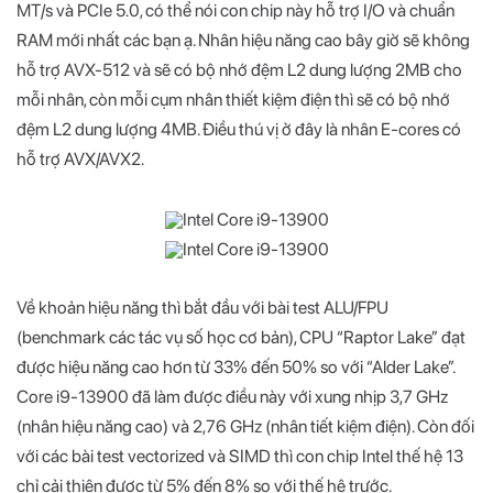
MT/s và PCIe 5.0, có thể nói con chip này hỗ trợ I/O và chuẩn
RAM mới nhất các bạn ạ. Nhân hiệu năng cao bây giờ sẽ không
hỗ trợ AVX-512 và sẽ có bộ nhớ đệm L2 dung lượng 2MB cho
mỗi nhân, còn mỗi cụm nhân thiết kiệm điện thì sẽ có bộ nhớ
đệm L2 dung lượng 4MB. Điều thú vị ở đây là nhân E-cores có
hỗ trợ AVX/AVX2.
Về khoản hiệu năng thì bắt đầu với bài test ALU/FPU
(benchmark các tác vụ số học cơ bản), CPU “Raptor Lake” đạt
được hiệu năng cao hơn từ 33% đến 50% so với “Alder Lake”.
Core i9-13900 đã làm được điều này với xung nhịp 3,7 GHz
(nhân hiệu năng cao) và 2,76 GHz (nhân tiết kiệm điện). Còn đối
với các bài test vectorized và SIMD thì con chip Intel thế hệ 13
chỉ cải thiện được từ 5% đến 8% so với thế hệ trước.