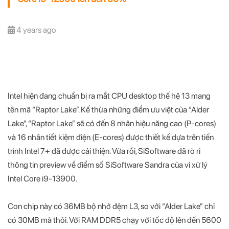
4 years ago
Intel hiện đang chuẩn bị ra mắt CPU desktop thế hệ 13 mang
tên mã “Raptor Lake”. Kế thừa những điểm ưu việt của “Alder
Lake”, “Raptor Lake” sẽ có đến 8 nhân hiệu năng cao (P-cores)
và 16 nhân tiết kiệm điện (E-cores) được thiết kế dựa trên tiến
trình Intel 7+ đã được cải thiện. Vừa rồi, SiSoftware đã rò rỉ
thông tin preview về điểm số SiSoftware Sandra của vi xử lý
Intel Core i9-13900.
Con chip này có 36MB bộ nhớ đệm L3, so với “Alder Lake” chỉ
có 30MB mà thôi. Với RAM DDR5 chạy với tốc độ lên đến 5600