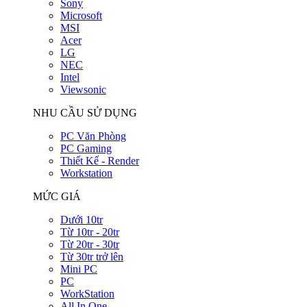
Sony
Microsoft
MSI
Acer
LG
NEC
Intel
Viewsonic
NHU CẦU SỬ DỤNG
PC Văn Phòng
PC Gaming
Thiết Kế - Render
Workstation
MỨC GIÁ
Dưới 10tr
Từ 10tr - 20tr
Từ 20tr - 30tr
Từ 30tr trở lên
Mini PC
PC
WorkStation
All In One