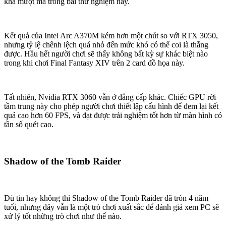
khá mượt mà trong bài thử nghiệm này.
Kết quả của Intel Arc A370M kém hơn một chút so với RTX 3050,
nhưng tỷ lệ chênh lệch quá nhỏ đến mức khó có thể coi là thắng
được. Hầu hết người chơi sẽ thấy không bất kỳ sự khác biệt nào
trong khi chơi Final Fantasy XIV trên 2 card đồ họa này.
Tất nhiên, Nvidia RTX 3060 vẫn ở đẳng cấp khác. Chiếc GPU rời
tầm trung này cho phép người chơi thiết lập cấu hình để đem lại kết
quả cao hơn 60 FPS, và đạt được trải nghiệm tốt hơn từ màn hình có
tần số quét cao.
Shadow of the Tomb Raider
Dù tin hay không thì Shadow of the Tomb Raider đã tròn 4 năm
tuổi, nhưng đây vẫn là một trò chơi xuất sắc để đánh giá xem PC sẽ
xử lý tốt những trò chơi như thế nào.