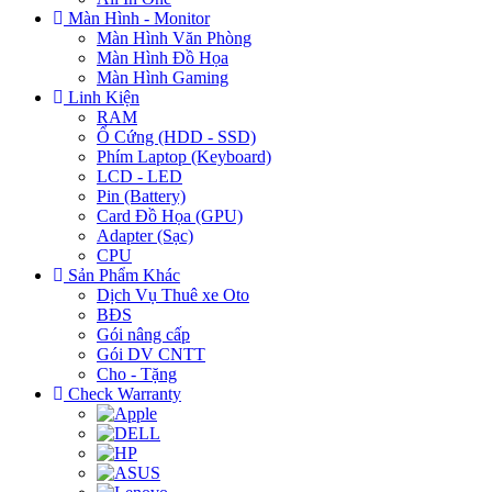
Màn Hình - Monitor
Màn Hình Văn Phòng
Màn Hình Đồ Họa
Màn Hình Gaming
Linh Kiện
RAM
Ổ Cứng (HDD - SSD)
Phím Laptop (Keyboard)
LCD - LED
Pin (Battery)
Card Đồ Họa (GPU)
Adapter (Sạc)
CPU
Sản Phẩm Khác
Dịch Vụ Thuê xe Oto
BĐS
Gói nâng cấp
Gói DV CNTT
Cho - Tặng
Check Warranty