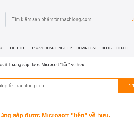
Ủ
GIỚI THIỆU
TƯ VẤN DOANH NGHIỆP
DOWNLOAD
BLOG
LIÊN HỆ
s 8.1 cũng sắp được Microsoft "tiễn" về hưu.
ũng sắp được Microsoft "tiễn" về hưu.