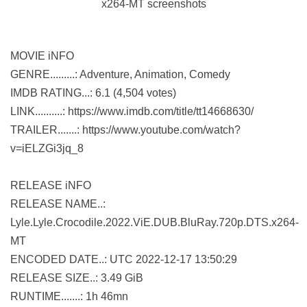
MOVIE iNFO
GENRE.........: Adventure, Animation, Comedy
IMDB RATING...: 6.1 (4,504 votes)
LINK..........: https://www.imdb.com/title/tt14668630/
TRAILER.......: https://www.youtube.com/watch?
v=iELZGi3jq_8
RELEASE iNFO
RELEASE NAME..:
Lyle.Lyle.Crocodile.2022.ViE.DUB.BluRay.720p.DTS.x264-
MT
ENCODED DATE..: UTC 2022-12-17 13:50:29
RELEASE SIZE..: 3.49 GiB
RUNTIME.......: 1h 46mn