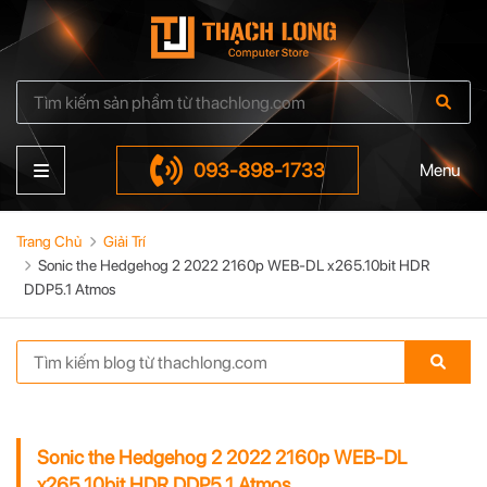
093-898-1733
Menu
Trang Chủ
Giải Trí
Sonic the Hedgehog 2 2022 2160p WEB-DL x265.10bit HDR
DDP5.1 Atmos
Sonic the Hedgehog 2 2022 2160p WEB-DL
x265.10bit HDR DDP5.1 Atmos