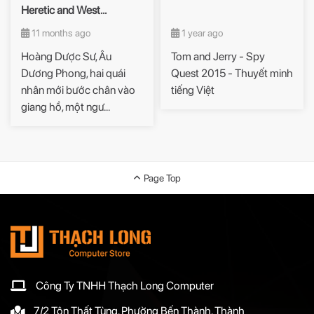
Heretic and West...
11 months ago
1 year ago
Hoàng Dược Sư, Âu
Tom and Jerry - Spy
Dương Phong, hai quái
Quest 2015 - Thuyết minh
nhân mới bước chân vào
tiếng Việt
giang hồ, một ngư...
Page Top
Công Ty TNHH Thạch Long Computer
7/2 Tôn Thất Tùng, Phường Bến Thành, Thành