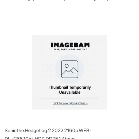
Sonic.the.Hedgehog.2.2022.2160p.WEB-
DL.x265.10bit.HDR.DDP5.1.Atmos