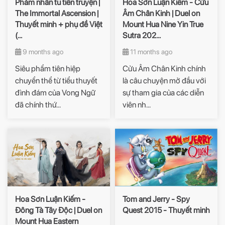
Phàm nhân tu tiên truyện |
Hoa Sơn Luận Kiếm - Cửu
The Immortal Ascension |
Âm Chân Kinh | Duel on
Thuyết minh + phụ đề Việt
Mount Hua Nine Yin True
(...
Sutra 202...
9 months ago
11 months ago
Siêu phẩm tiên hiệp
Cửu Âm Chân Kinh chính
chuyển thể từ tiểu thuyết
là câu chuyện mở đầu với
đình đám của Vong Ngữ
sự tham gia của các diễn
đã chính thứ...
viên nh...
Hoa Sơn Luận Kiếm -
Tom and Jerry - Spy
Đông Tà Tây Độc | Duel on
Quest 2015 - Thuyết minh
Mount Hua Eastern