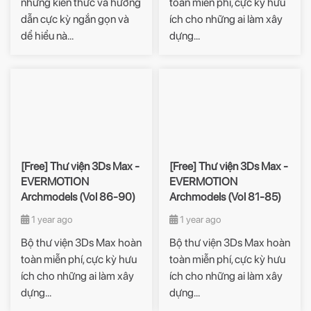
những kiến thức và hướng
toàn miễn phí, cực kỳ hưu
dẫn cực kỳ ngắn gọn và
ích cho những ai làm xây
dể hiểu nà...
dựng...
[Free] Thư viện 3Ds Max -
[Free] Thư viện 3Ds Max -
EVERMOTION
EVERMOTION
Archmodels (Vol 86-90)
Archmodels (Vol 81-85)
1 year ago
1 year ago
Bộ thư viện 3Ds Max hoàn
Bộ thư viện 3Ds Max hoàn
toàn miễn phí, cực kỳ hưu
toàn miễn phí, cực kỳ hưu
ích cho những ai làm xây
ích cho những ai làm xây
dựng...
dựng...