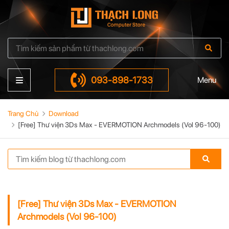
093-898-1733
Menu
Trang Chủ
Download
[Free] Thư viện 3Ds Max - EVERMOTION Archmodels (Vol 96-100)
[Free] Thư viện 3Ds Max - EVERMOTION
Archmodels (Vol 96-100)