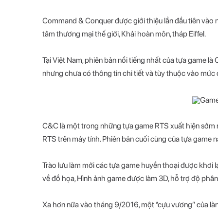
Command & Conquer được giới thiệu lần đầu tiên vào n
tâm thương mại thế giới, Khải hoàn môn, tháp Eiffel.
Tại Việt Nam, phiên bản nổi tiếng nhất của tựa game là 
nhưng chưa có thông tin chi tiết và tùy thuộc vào mức
C&C là một trong những tựa game RTS xuất hiện sớm n
RTS trên máy tính. Phiên bản cuối cùng của tựa game n
Trào lưu làm mới các tựa game huyền thoại được khơi l
về đồ họa, Hình ảnh game được làm 3D, hỗ trợ độ phân 
Xa hơn nữa vào tháng 9/2016, một ‘’cựu vương’’ của là