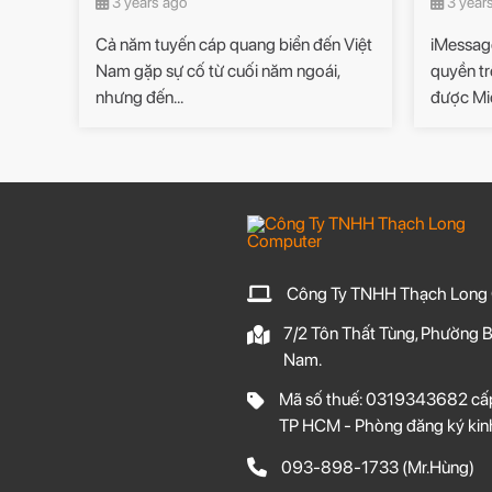
3 years ago
3 year
Cả năm tuyến cáp quang biển đến Việt
iMessage
Nam gặp sự cố từ cuối năm ngoái,
quyền tr
nhưng đến...
được Mic
Công Ty TNHH Thạch Long
7/2 Tôn Thất Tùng, Phường B
Nam.
Mã số thuế: 0319343682 cấp
TP HCM - Phòng đăng ký kin
093-898-1733
(Mr.Hùng)