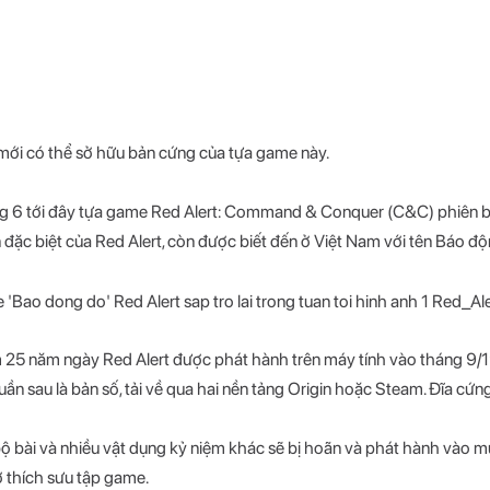
u mới có thể sở hữu bản cứng của tựa game này.
ng 6 tới đây tựa game Red Alert: Command & Conquer (C&C) phiên 
đặc biệt của Red Alert, còn được biết đến ở Việt Nam với tên Báo độn
m 25 năm ngày Red Alert được phát hành trên máy tính vào tháng 9/1
ần sau là bản số, tải về qua hai nền tảng Origin hoặc Steam. Đĩa cứn
i bộ bài và nhiều vật dụng kỷ niệm khác sẽ bị hoãn và phát hành vào
ở thích sưu tập game.