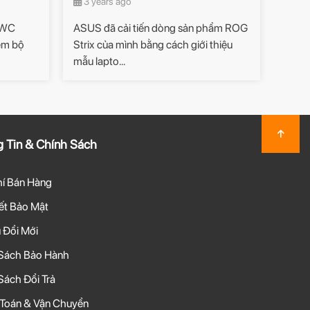
3 years ago
 MWC
ASUS đã cải tiến dòng sản phẩm ROG
hêm bộ
Strix của mình bằng cách giới thiệu
mẫu lapto...
 Tin & Chính Sách
hí Bán Hàng
t Bảo Mật
 Đổi Mới
Sách Bảo Hành
Sách Đổi Trả
Toán & Vận Chuyển