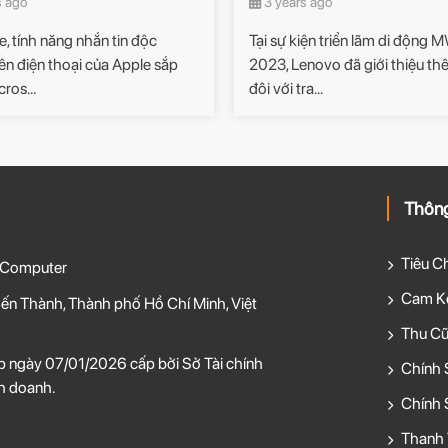
s ago
3 years ago
, tính năng nhắn tin độc
Tại sự kiện triển lãm di động
ên điện thoại của Apple sắp
2023, Lenovo đã giới thiệu t
ros...
đôi với tra...
Thông
Tiêu C
 Computer
Cam Kế
ến Thành, Thành phố Hồ Chí Minh, Việt
Thu Cũ
 ngày 07/01/2026 cấp bởi Sở Tài chính
Chính 
h doanh.
Chính 
Thanh 