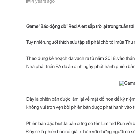
4 years ago
Game 'Báo động đỏ' Red Alert sắp trở lại trong tuần tới
Tuy nhiên, người thích sưu tập sẽ phải chờ tới mùa Th
Theo đúng kế hoạch đã vạch ra từ năm 2018, vào thá
Nhà phát triển EA đã ấn định ngày phát hành phiên bản 
Đây là phiên bản được làm lại về mặt đồ hoạ để kỷ niệ
không vui trọn vẹn bởi phiên bản được phát hành vào tu
Phiên bản đặc biệt, là bản cứng có tên Limited Run vớ
Đây sẽ là phiên bản có giá trị hơn với những người có s