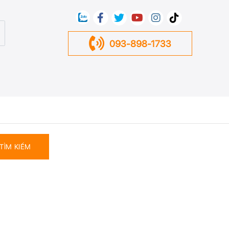
093-898-1733
TÌM KIẾM