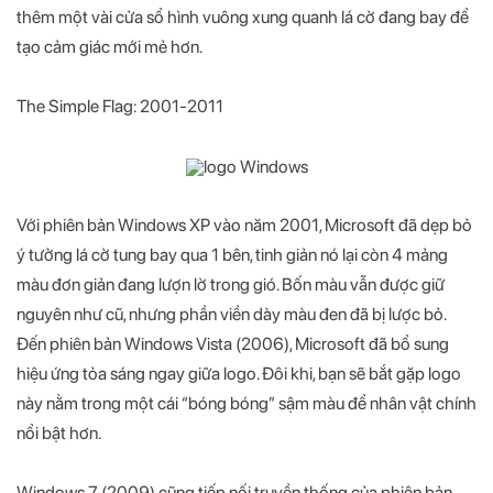
thêm một vài cửa sổ hình vuông xung quanh lá cờ đang bay để
tạo cảm giác mới mẻ hơn.
The Simple Flag: 2001-2011
Với phiên bản Windows XP vào năm 2001, Microsoft đã dẹp bỏ
ý tưởng lá cờ tung bay qua 1 bên, tinh giản nó lại còn 4 mảng
màu đơn giản đang lượn lờ trong gió. Bốn màu vẫn được giữ
nguyên như cũ, nhưng phần viền dày màu đen đã bị lược bỏ.
Đến phiên bản Windows Vista (2006), Microsoft đã bổ sung
hiệu ứng tỏa sáng ngay giữa logo. Đôi khi, bạn sẽ bắt gặp logo
này nằm trong một cái “bóng bóng” sậm màu để nhân vật chính
nổi bật hơn.
Windows 7 (2009) cũng tiếp nối truyền thống của phiên bản