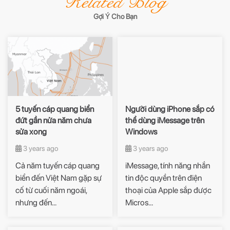
Related Blog
Gợi Ý Cho Bạn
5 tuyến cáp quang biển
Người dùng iPhone sắp có
đứt gần nửa năm chưa
thể dùng iMessage trên
sửa xong
Windows
3 years ago
3 years ago
Cả năm tuyến cáp quang
iMessage, tính năng nhắn
biển đến Việt Nam gặp sự
tin độc quyền trên điện
cố từ cuối năm ngoái,
thoại của Apple sắp được
nhưng đến...
Micros...