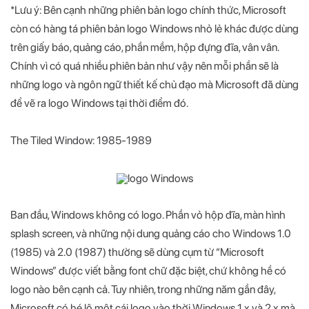
*Lưu ý: Bên cạnh những phiên bản logo chính thức, Microsoft
còn có hàng tá phiên bản logo Windows nhỏ lẻ khác được dùng
trên giấy báo, quảng cáo, phần mềm, hộp đựng đĩa, vân vân.
Chính vì có quá nhiều phiên bản như vậy nên mỗi phần sẽ là
những logo và ngôn ngữ thiết kế chủ đạo mà Microsoft đã dùng
để vẽ ra logo Windows tại thời điểm đó.
The Tiled Window: 1985-1989
Ban đầu, Windows không có logo. Phần vỏ hộp đĩa, màn hình
splash screen, và những nội dung quảng cáo cho Windows 1.0
(1985) và 2.0 (1987) thường sẽ dùng cụm từ “Microsoft
Windows” được viết bằng font chữ đặc biệt, chứ không hề có
logo nào bên cạnh cả. Tuy nhiên, trong những năm gần đây,
Microsoft có hé lộ một cái logo vào thời Windows 1.x và 2.x mà