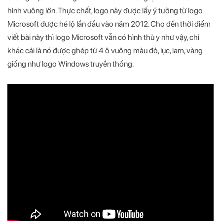
hình vuông lớn. Thực chất, logo này được lấy ý tưởng từ logo
Microsoft được hé lộ lần đầu vào năm 2012. Cho đến thời điểm
viết bài này thì logo Microsoft vẫn có hình thù y như vậy, chỉ
khác cái là nó được ghép từ 4 ô vuông màu đỏ, lục, lam, vàng
giống như logo Windows truyền thống.