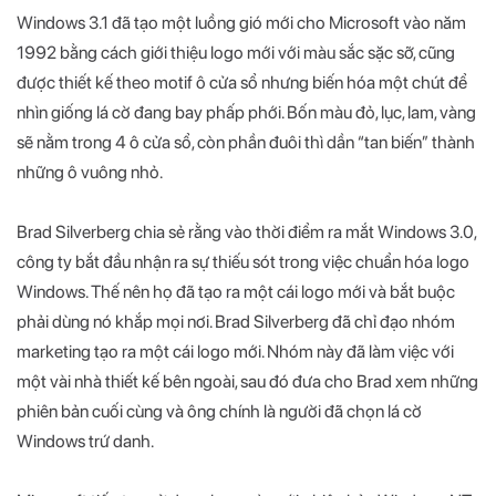
Windows 3.1 đã tạo một luồng gió mới cho Microsoft vào năm
1992 bằng cách giới thiệu logo mới với màu sắc sặc sỡ, cũng
được thiết kế theo motif ô cửa sổ nhưng biến hóa một chút để
nhìn giống lá cờ đang bay phấp phới. Bốn màu đỏ, lục, lam, vàng
sẽ nằm trong 4 ô cửa sổ, còn phần đuôi thì dần “tan biến” thành
những ô vuông nhỏ.
Brad Silverberg chia sẻ rằng vào thời điểm ra mắt Windows 3.0,
công ty bắt đầu nhận ra sự thiếu sót trong việc chuẩn hóa logo
Windows. Thế nên họ đã tạo ra một cái logo mới và bắt buộc
phải dùng nó khắp mọi nơi. Brad Silverberg đã chỉ đạo nhóm
marketing tạo ra một cái logo mới. Nhóm này đã làm việc với
một vài nhà thiết kế bên ngoài, sau đó đưa cho Brad xem những
phiên bản cuối cùng và ông chính là người đã chọn lá cờ
Windows trứ danh.