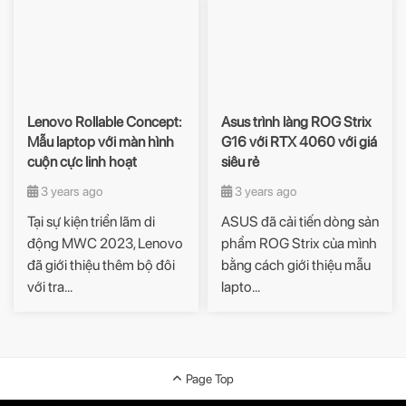
Lenovo Rollable Concept:
Asus trình làng ROG Strix
Mẫu laptop với màn hình
G16 với RTX 4060 với giá
cuộn cực linh hoạt
siêu rẻ
3 years ago
3 years ago
Tại sự kiện triển lãm di
ASUS đã cải tiến dòng sản
động MWC 2023, Lenovo
phẩm ROG Strix của mình
đã giới thiệu thêm bộ đôi
bằng cách giới thiệu mẫu
với tra...
lapto...
Page Top