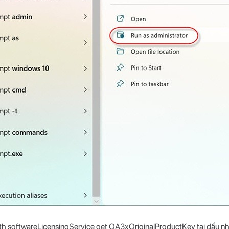
th softwareLicensingService get OA3xOriginalProductKey tại dấu nh