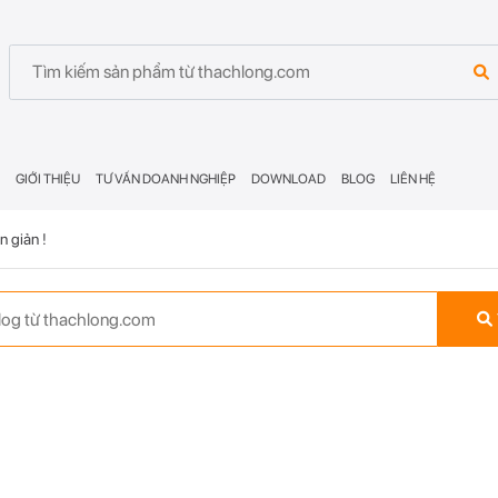
GIỚI THIỆU
TƯ VẤN DOANH NGHIỆP
DOWNLOAD
BLOG
LIÊN HỆ
n giản !