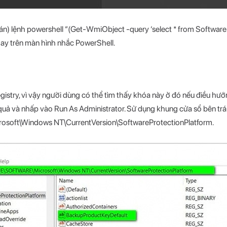
án) lệnh powershell “(Get-WmiObject -query ‘select * from Software
gay trên màn hình nhắc PowerShell.
stry, vì vậy người dùng có thể tìm thấy khóa này ở đó nếu điều hư
 quả và nhấp vào Run As Administrator. Sử dụng khung cửa sổ bên trá
\Windows NT\CurrentVersion\SoftwareProtectionPlatform.