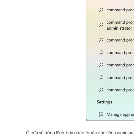
Ở cửa sổ dòng lệnh, hãy nhập (hoặc dán) lệnh wmic pa