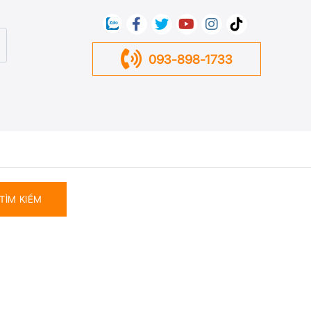
093-898-1733
TÌM KIẾM