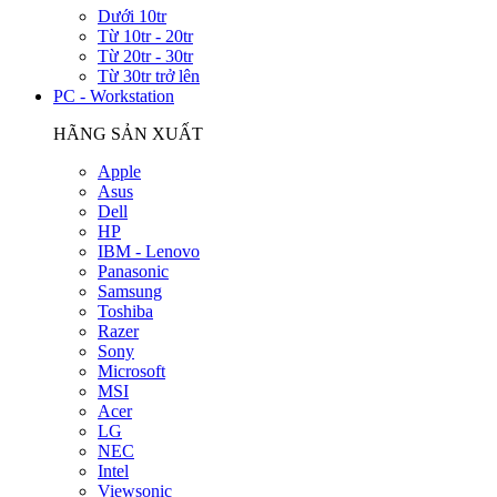
Dưới 10tr
Từ 10tr - 20tr
Từ 20tr - 30tr
Từ 30tr trở lên
PC - Workstation
HÃNG SẢN XUẤT
Apple
Asus
Dell
HP
IBM - Lenovo
Panasonic
Samsung
Toshiba
Razer
Sony
Microsoft
MSI
Acer
LG
NEC
Intel
Viewsonic