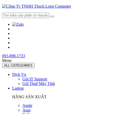
093-898-1733
Menu
ALL CATEGORIES
Dịch Vụ
Gói IT Support
Gói Thuê Máy Tính
Laptop
HÃNG SẢN XUẤT
Apple
Asus