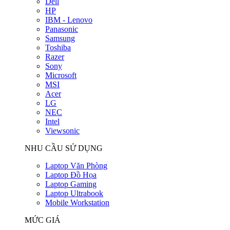
Dell
HP
IBM - Lenovo
Panasonic
Samsung
Toshiba
Razer
Sony
Microsoft
MSI
Acer
LG
NEC
Intel
Viewsonic
NHU CẦU SỬ DỤNG
Laptop Văn Phòng
Laptop Đồ Họa
Laptop Gaming
Laptop Ultrabook
Mobile Workstation
MỨC GIÁ