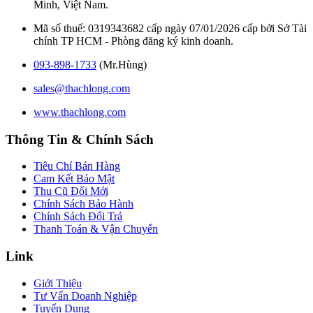
Minh, Việt Nam.
Mã số thuế: 0319343682 cấp ngày 07/01/2026 cấp bởi Sở Tài
chính TP HCM - Phòng đăng ký kinh doanh.
093-898-1733
(Mr.Hùng)
sales@thachlong.com
www.thachlong.com
Thông Tin & Chính Sách
Tiêu Chí Bán Hàng
Cam Kết Bảo Mật
Thu Cũ Đổi Mới
Chính Sách Bảo Hành
Chính Sách Đổi Trả
Thanh Toán & Vận Chuyển
Link
Giới Thiệu
Tư Vấn Doanh Nghiệp
Tuyển Dụng