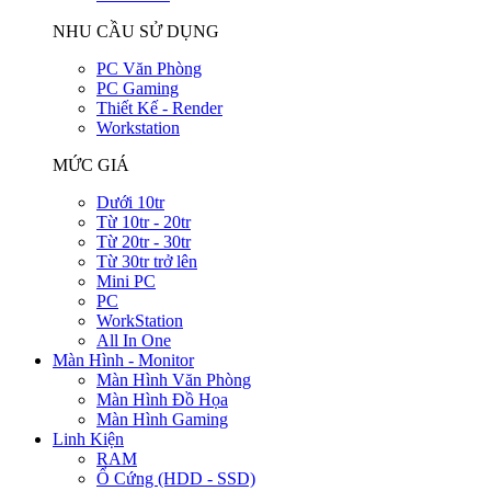
NHU CẦU SỬ DỤNG
PC Văn Phòng
PC Gaming
Thiết Kế - Render
Workstation
MỨC GIÁ
Dưới 10tr
Từ 10tr - 20tr
Từ 20tr - 30tr
Từ 30tr trở lên
Mini PC
PC
WorkStation
All In One
Màn Hình - Monitor
Màn Hình Văn Phòng
Màn Hình Đồ Họa
Màn Hình Gaming
Linh Kiện
RAM
Ổ Cứng (HDD - SSD)