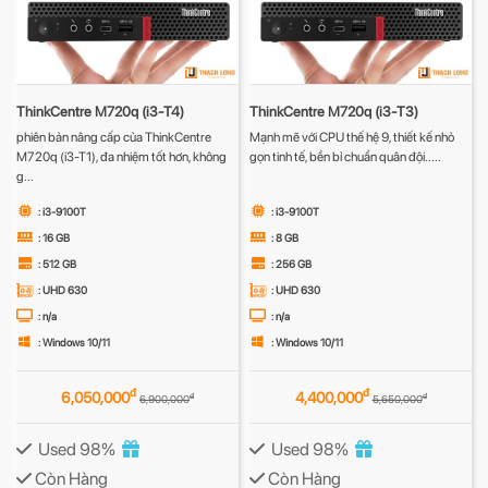
ThinkCentre M720q (i3-T4)
ThinkCentre M720q (i3-T3)
phiên bản nâng cấp của ThinkCentre
Mạnh mẽ với CPU thế hệ 9, thiết kế nhỏ
M720q (i3-T1), đa nhiệm tốt hơn, không
gọn tinh tế, bền bỉ chuẩn quân đội.....
g...
: i3-9100T
: i3-9100T
: 16 GB
: 8 GB
: 512 GB
: 256 GB
: UHD 630
: UHD 630
: n/a
: n/a
: Windows 10/11
: Windows 10/11
đ
đ
6,050,000
4,400,000
đ
đ
6,900,000
5,650,000
Used 98%
Used 98%
Còn Hàng
Còn Hàng