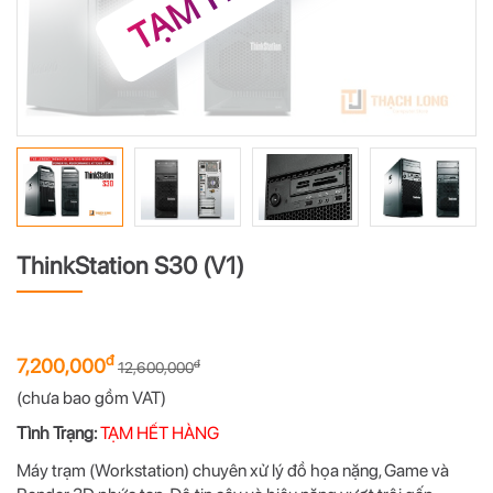
ThinkStation S30 (V1)
đ
7,200,000
đ
12,600,000
(chưa bao gồm VAT)
Tình Trạng:
TẠM HẾT HÀNG
Máy trạm (Workstation) chuyên xử lý đồ họa nặng, Game và