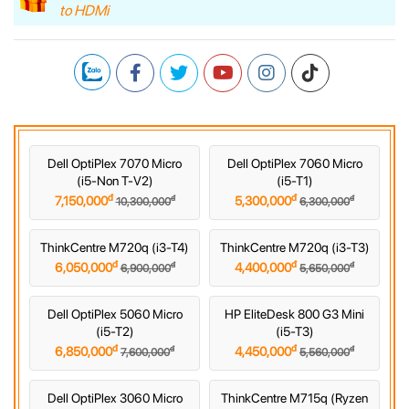
to HDMi
Dell OptiPlex 7070 Micro
Dell OptiPlex 7060 Micro
(i5-Non T-V2)
(i5-T1)
đ
đ
đ
đ
7,150,000
5,300,000
10,300,000
6,300,000
ThinkCentre M720q (i3-T4)
ThinkCentre M720q (i3-T3)
đ
đ
đ
đ
6,050,000
4,400,000
6,900,000
5,650,000
Dell OptiPlex 5060 Micro
HP EliteDesk 800 G3 Mini
(i5-T2)
(i5-T3)
đ
đ
đ
đ
6,850,000
4,450,000
7,600,000
5,560,000
Dell OptiPlex 3060 Micro
ThinkCentre M715q (Ryzen