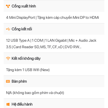
Cổng xuất hình
4 Mini DisplayPort | Tặng kèm cáp chuyển Mini DP to HDMi
Cổng kết nối
12 USB Type A | 1 COM | 1 LAN Gigabit | Mic + Audio Jack
3.5 | Card Reader SD, MS, TF, CF, xD | DVD RW...
Kết nối không dây
Tặng kèm 1 USB Wifi (New)
Bàn phím
N/A (không bao gồm phím và chuột)
Hệ điều hành