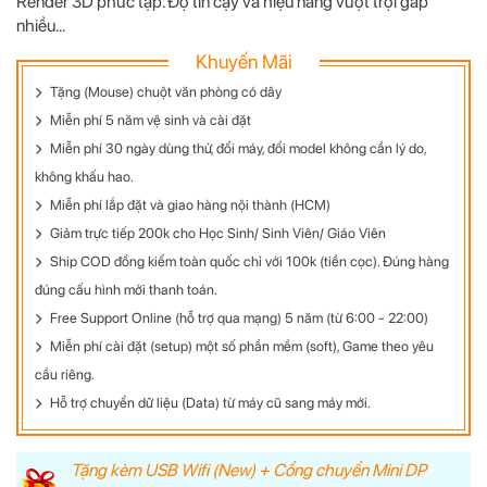
Render 3D phức tạp. Độ tin cậy và hiệu năng vượt trội gấp
nhiều...
Khuyến Mãi
Tặng (Mouse) chuột văn phòng có dây
Miễn phí 5 năm vệ sinh và cài đặt
Miễn phí 30 ngày dùng thử, đổi máy, đổi model không cần lý do,
không khấu hao.
Miễn phí lắp đặt và giao hàng nội thành (HCM)
Giảm trực tiếp 200k cho Học Sinh/ Sinh Viên/ Giáo Viên
Ship COD đồng kiểm toàn quốc chỉ với 100k (tiền cọc). Đúng hàng
đúng cấu hình mới thanh toán.
Free Support Online (hỗ trợ qua mạng) 5 năm (từ 6:00 - 22:00)
Miễn phí cài đặt (setup) một số phần mềm (soft), Game theo yêu
cầu riêng.
Hỗ trợ chuyển dữ liệu (Data) từ máy cũ sang máy mới.
Tặng kèm USB Wifi (New) + Cổng chuyển Mini DP