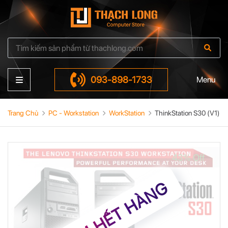
093-898-1733
Menu
Trang Chủ
PC - Workstation
WorkStation
ThinkStation S30 (V1)
43% Off
TẠM HẾT HÀNG