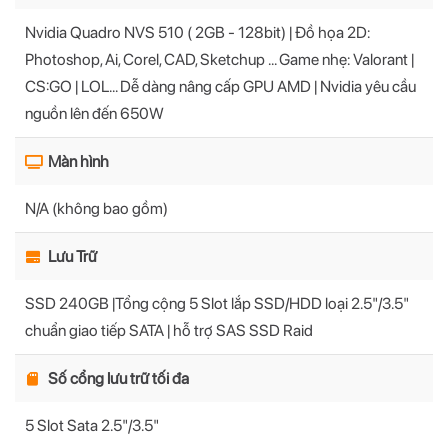
Nvidia Quadro NVS 510 ( 2GB - 128bit) | Đồ họa 2D:
Photoshop, Ai, Corel, CAD, Sketchup ... Game nhẹ: Valorant |
CS:GO | LOL... Dễ dàng nâng cấp GPU AMD | Nvidia yêu cầu
nguồn lên đến 650W
Màn hình
N/A (không bao gồm)
Lưu Trữ
SSD 240GB |Tổng cộng 5 Slot lắp SSD/HDD loại 2.5"/3.5"
chuẩn giao tiếp SATA | hỗ trợ SAS SSD Raid
Số cổng lưu trữ tối đa
5 Slot Sata 2.5"/3.5"