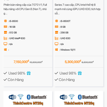
Phiên bản nâng cấp của 7070 V1, Full
Series 7 cao cấp, CPU intel thế hệ 8
hiệu năng với CPU Gen 8 (Non T), nhỏ
mạnh mẽ cùng iGPU UHD 630, tích hợp
g...
sẵ...
: i5-8500
: i5-8500T
: 16 GB
: 8 GB
: 512 GB
: 256 GB
: UHD Intel® 630
: UHD 630
: n/a
: n/a
:
: Windows 10/11
đ
đ
7,150,000
5,300,000
đ
đ
10,300,000
6,300,000
Used 98%
Used 98%
Còn Hàng
Còn Hàng