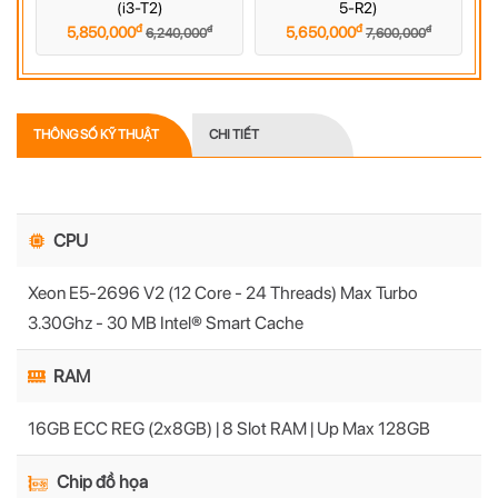
(i3-T2)
5-R2)
đ
đ
đ
đ
5,850,000
5,650,000
6,240,000
7,600,000
THÔNG SỐ KỸ THUẬT
CHI TIẾT
CPU
Xeon E5-2696 V2 (12 Core - 24 Threads) Max Turbo
3.30Ghz - 30 MB Intel® Smart Cache
RAM
16GB ECC REG (2x8GB) | 8 Slot RAM | Up Max 128GB
Chip đồ họa