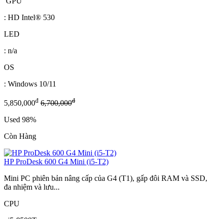
GPU
: HD Intel® 530
LED
: n/a
OS
: Windows 10/11
đ
đ
5,850,000
6,700,000
Used 98%
Còn Hàng
HP ProDesk 600 G4 Mini (i5-T2)
Mini PC phiên bản nâng cấp của G4 (T1), gấp đôi RAM và SSD,
đa nhiệm và lưu...
CPU