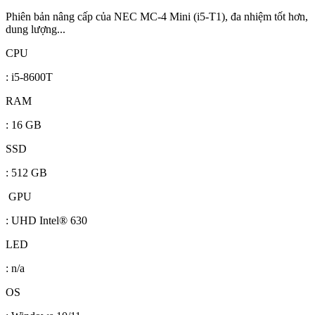
Phiên bản nâng cấp của NEC MC-4 Mini (i5-T1), đa nhiệm tốt hơn,
dung lượng...
CPU
: i5-8600T
RAM
: 16 GB
SSD
: 512 GB
GPU
: UHD Intel® 630
LED
: n/a
OS