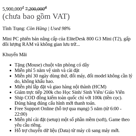
đ
đ
5,900,000
7,200,000
(chưa bao gồm VAT)
Tình Trạng:
Còn Hàng | Used 98%
Mini PC phiên bản nâng cấp của EliteDesk 800 G3 Mini (T2), gấp
đôi lượng RAM và không gian lưu trữ...
Khuyến Mãi
Tặng (Mouse) chuột văn phòng có dây
Miễn phí 5 năm vệ sinh và cài đặt
Miễn phí 30 ngày dùng thử, đổi máy, đổi model không cần lý
do, không khấu hao.
Miễn phí lắp đặt và giao hàng nội thành (HCM)
Giảm trực tiếp 200k cho Học Sinh/ Sinh Viên/ Giáo Viên
Ship COD đồng kiểm toàn quốc chỉ với 100k (tiền cọc).
Đúng hàng đúng cấu hình mới thanh toán.
Free Support Online (hỗ trợ qua mạng) 5 năm (từ 6:00 -
22:00)
Miễn phí cài đặt (setup) một số phần mềm (soft), Game theo
yêu cầu riêng.
Hỗ trợ chuyển dữ liệu (Data) từ máy cũ sang máy mới.