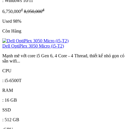
: Windows 10/11
đ
đ
6,750,000
8,950,000
Used 98%
Còn Hàng
Dell OptiPlex 3050 Micro (i5-T2)
Mạnh mẽ với core i5 Gen 6, 4 Core - 4 Thread, thiết kế nhỏ gọn có
sẵn wifi...
CPU
: i5-6500T
RAM
: 16 GB
SSD
: 512 GB