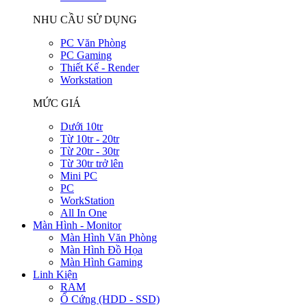
NHU CẦU SỬ DỤNG
PC Văn Phòng
PC Gaming
Thiết Kế - Render
Workstation
MỨC GIÁ
Dưới 10tr
Từ 10tr - 20tr
Từ 20tr - 30tr
Từ 30tr trở lên
Mini PC
PC
WorkStation
All In One
Màn Hình - Monitor
Màn Hình Văn Phòng
Màn Hình Đồ Họa
Màn Hình Gaming
Linh Kiện
RAM
Ổ Cứng (HDD - SSD)