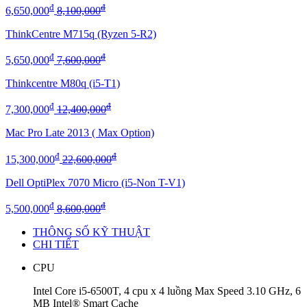
đ
đ
6,650,000
8,100,000
ThinkCentre M715q (Ryzen 5-R2)
đ
đ
5,650,000
7,600,000
Thinkcentre M80q (i5-T1)
đ
đ
7,300,000
12,400,000
Mac Pro Late 2013 ( Max Option)
đ
đ
15,300,000
22,600,000
Dell OptiPlex 7070 Micro (i5-Non T-V1)
đ
đ
5,500,000
8,600,000
THÔNG SỐ KỸ THUẬT
CHI TIẾT
CPU
Intel Core i5-6500T, 4 cpu x 4 luồng Max Speed 3.10 GHz, 6
MB Intel® Smart Cache