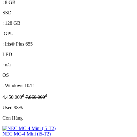
: 8 GB
SSD
: 128 GB
GPU
: Iris® Plus 655
LED
: n/a
OS
: Windows 10/11
đ
đ
4,450,000
7,860,000
Used 98%
Còn Hàng
NEC MC-4 Mini (i5-T2)