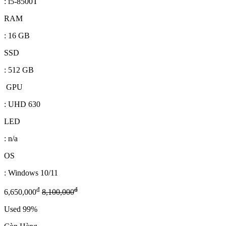
: i5-8500T
RAM
: 16 GB
SSD
: 512 GB
GPU
: UHD 630
LED
: n/a
OS
: Windows 10/11
đ
đ
6,650,000
8,100,000
Used 99%