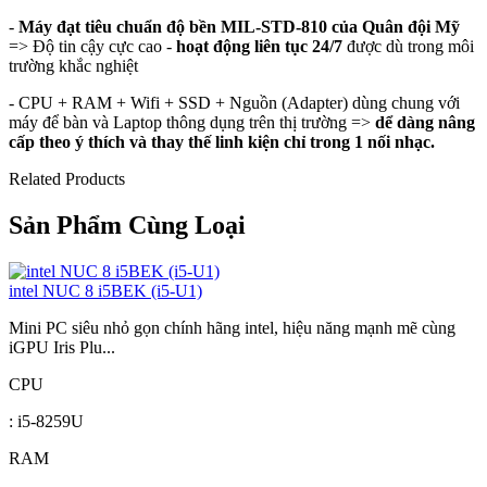
-
Máy đạt tiêu chuẩn độ bền MIL-STD-810 của Quân đội Mỹ
=> Độ tin cậy cực cao -
hoạt động liên tục 24/7
được dù trong môi
trường khắc nghiệt
- CPU + RAM + Wifi + SSD + Nguồn (Adapter) dùng chung với
máy để bàn và Laptop thông dụng trên thị trường =>
dể dàng nâng
cấp theo ý thích và thay thế linh kiện chỉ trong 1 nối nhạc.
Related Products
Sản Phẩm Cùng Loại
intel NUC 8 i5BEK (i5-U1)
Mini PC siêu nhỏ gọn chính hãng intel, hiệu năng mạnh mẽ cùng
iGPU Iris Plu...
CPU
: i5-8259U
RAM