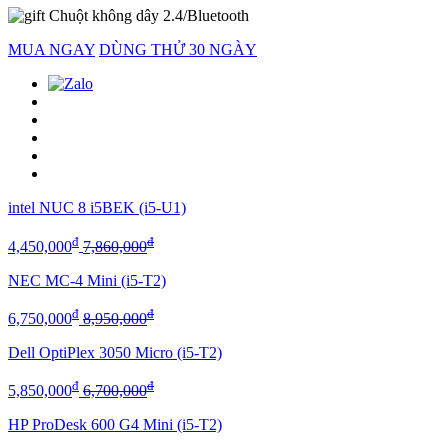
Chuột không dây 2.4/Bluetooth
MUA NGAY
DÙNG THỬ 30 NGÀY
intel NUC 8 i5BEK (i5-U1)
đ
đ
4,450,000
7,860,000
NEC MC-4 Mini (i5-T2)
đ
đ
6,750,000
8,950,000
Dell OptiPlex 3050 Micro (i5-T2)
đ
đ
5,850,000
6,700,000
HP ProDesk 600 G4 Mini (i5-T2)