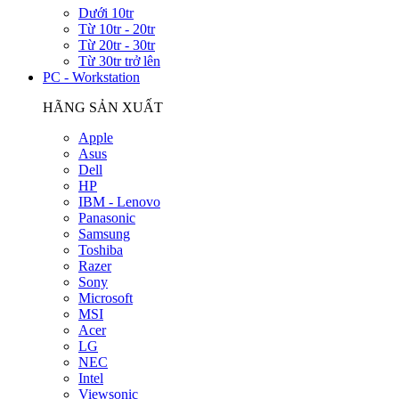
Dưới 10tr
Từ 10tr - 20tr
Từ 20tr - 30tr
Từ 30tr trở lên
PC - Workstation
HÃNG SẢN XUẤT
Apple
Asus
Dell
HP
IBM - Lenovo
Panasonic
Samsung
Toshiba
Razer
Sony
Microsoft
MSI
Acer
LG
NEC
Intel
Viewsonic