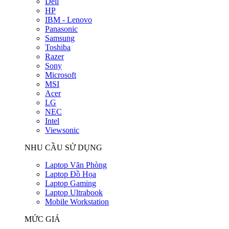
Dell
HP
IBM - Lenovo
Panasonic
Samsung
Toshiba
Razer
Sony
Microsoft
MSI
Acer
LG
NEC
Intel
Viewsonic
NHU CẦU SỬ DỤNG
Laptop Văn Phòng
Laptop Đồ Họa
Laptop Gaming
Laptop Ultrabook
Mobile Workstation
MỨC GIÁ