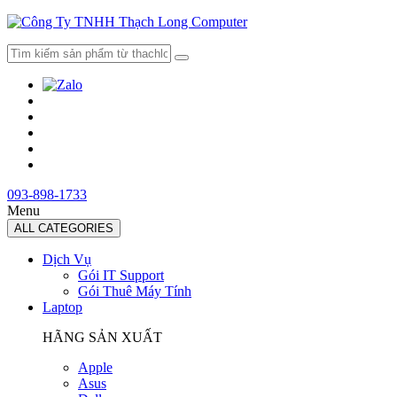
093-898-1733
Menu
ALL CATEGORIES
Dịch Vụ
Gói IT Support
Gói Thuê Máy Tính
Laptop
HÃNG SẢN XUẤT
Apple
Asus