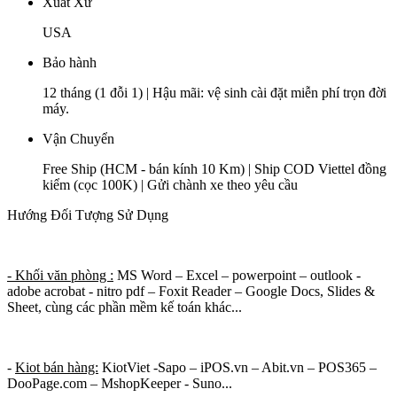
Xuất Xứ
USA
Bảo hành
12 tháng (1 đỗi 1) | Hậu mãi: vệ sinh cài đặt miễn phí trọn đời
máy.
Vận Chuyển
Free Ship (HCM - bán kính 10 Km) | Ship COD Viettel đồng
kiểm (cọc 100K) | Gửi chành xe theo yêu cầu
Hướng Đối Tượng Sử Dụng
- Khối văn phòng :
MS Word – Excel – powerpoint – outlook -
adobe acrobat - nitro pdf – Foxit Reader – Google Docs, Slides &
Sheet, cùng các phần mềm kế toán khác...
-
Kiot bán hàng:
KiotViet -Sapo – iPOS.vn – Abit.vn – POS365 –
DooPage.com – MshopKeeper - Suno...