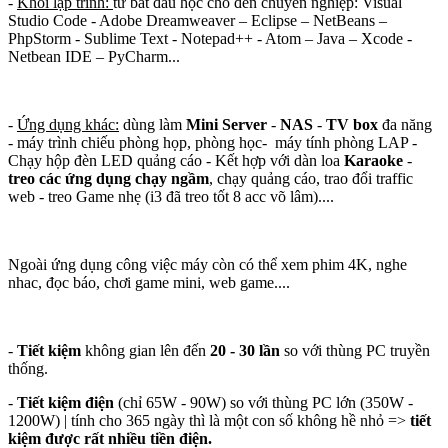
-
Khối lập trình:
từ bắt đầu học cho đến chuyên nghiệp: Visual
Studio Code - Adobe Dreamweaver – Eclipse – NetBeans –
PhpStorm - Sublime Text - Notepad++ - Atom – Java – Xcode -
Netbean IDE – PyCharm...
-
Ứng dụng khác:
dùng làm
Mini Server
-
NAS
-
TV box
đa năng
- máy trình chiếu phòng họp, phòng học- máy tính phòng LAP -
Chạy hộp đèn LED quảng cáo - Kết hợp với dàn loa
Karaoke
-
treo các ứng dụng chạy ngầm
, chạy quảng cáo, trao đổi traffic
web - treo Game nhẹ (i3 đã treo tốt 8 acc võ lâm)....
Ngoài ứng dụng công việc máy còn có thể xem phim 4K, nghe
nhac, đọc báo, chơi game mini, web game....
-
Tiết kiệm
không gian lên đến
20 - 30 lần
so với thùng PC truyền
thống.
-
Tiết kiệm điện
(chỉ 65W - 90W) so với thùng PC lớn (350W -
1200W) | tính cho 365 ngày thì là một con số không hề nhỏ =>
tiết
kiệm được rất nhiều tiền điện.