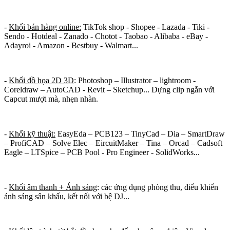
-
Khối bán hàng online:
TikTok shop - Shopee - Lazada - Tiki -
Sendo - Hotdeal - Zanado - Chotot - Taobao - Alibaba - eBay -
Adayroi - Amazon - Bestbuy - Walmart...
-
Khối đồ họa 2D 3D
: Photoshop – Illustrator – lightroom -
Coreldraw – AutoCAD - Revit – Sketchup... Dựng clip ngắn với
Capcut mượt mà, nhẹn nhàn.
-
Khối kỹ thuật:
EasyEda – PCB123 – TinyCad – Dia – SmartDraw
– ProfiCAD – Solve Elec – EircuitMaker – Tina – Orcad – Cadsoft
Eagle – LTSpice – PCB Pool - Pro Engineer - SolidWorks...
-
Khối âm thanh + Ánh sáng
: các ứng dụng phòng thu, điểu khiển
ánh sáng sân khấu, kết nối với bệ DJ...