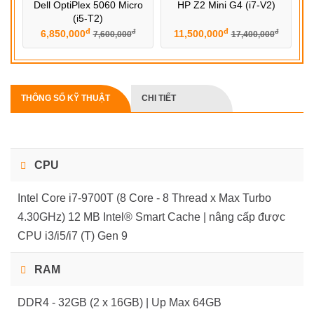
Dell OptiPlex 5060 Micro
HP Z2 Mini G4 (i7-V2)
(i5-T2)
đ
đ
6,850,000
11,500,000
đ
đ
7,600,000
17,400,000
THÔNG SỐ KỸ THUẬT
CHI TIẾT
CPU
Intel Core i7-9700T (8 Core - 8 Thread x Max Turbo
4.30GHz) 12 MB Intel® Smart Cache | nâng cấp được
CPU i3/i5/i7 (T) Gen 9
RAM
DDR4 - 32GB (2 x 16GB) | Up Max 64GB