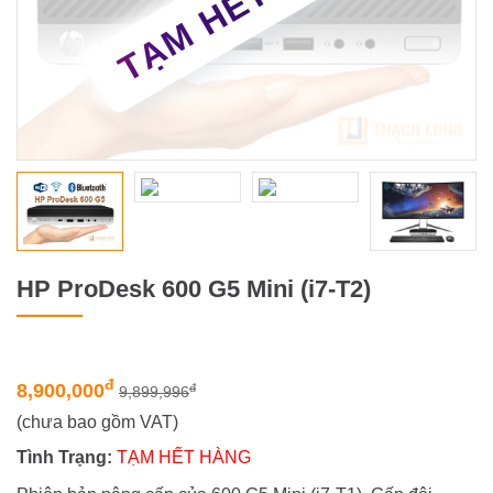
HP ProDesk 600 G5 Mini (i7-T2)
đ
8,900,000
đ
9,899,996
(chưa bao gồm VAT)
Tình Trạng:
TẠM HẾT HÀNG