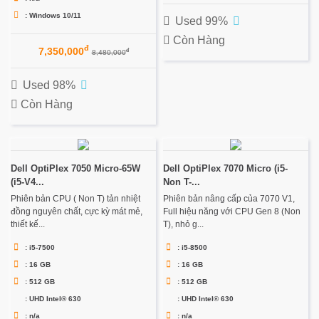
: Windows 10/11
Used 99%
Còn Hàng
đ
7,350,000
đ
8,480,000
Used 98%
Còn Hàng
Dell OptiPlex 7050 Micro-65W
Dell OptiPlex 7070 Micro (i5-
(i5-V4...
Non T-...
Phiên bản CPU ( Non T) tản nhiệt
Phiên bản nâng cấp của 7070 V1,
đồng nguyên chất, cực kỳ mát mẻ,
Full hiệu năng với CPU Gen 8 (Non
thiết kế...
T), nhỏ g...
: i5-7500
: i5-8500
: 16 GB
: 16 GB
: 512 GB
: 512 GB
: UHD Intel® 630
: UHD Intel® 630
: n/a
: n/a