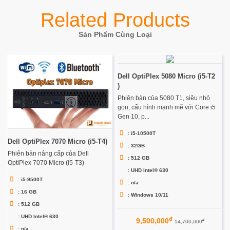
Related Products
Sản Phẩm Cùng Loại
Dell OptiPlex 5080 Micro (i5-T2
)
Phiên bản của 5080 T1, siêu nhỏ
gọn, cấu hình mạnh mẽ với Core i5
Gen 10, p...
: i5-10500T
Dell OptiPlex 7070 Micro (i5-T4)
: 32GB
Phiên bản nâng cấp của Dell
: 512 GB
OptiPlex 7070 Micro (i5-T3)
: UHD Intel® 630
: i5-9500T
: n/a
: 16 GB
: Windows 10/11
: 512 GB
: UHD Intel® 630
đ
9,500,000
đ
14,700,000
: n/a