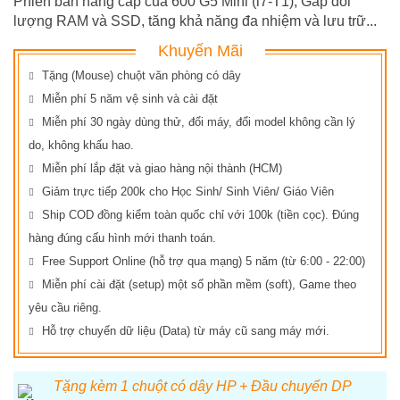
Phiên bản nâng cấp của 600 G5 Mini (i7-T1), Gấp đôi
lượng RAM và SSD, tăng khả năng đa nhiệm và lưu trữ...
Khuyến Mãi
Tặng (Mouse) chuột văn phòng có dây
Miễn phí 5 năm vệ sinh và cài đặt
Miễn phí 30 ngày dùng thử, đổi máy, đổi model không cần lý
do, không khấu hao.
Miễn phí lắp đặt và giao hàng nội thành (HCM)
Giảm trực tiếp 200k cho Học Sinh/ Sinh Viên/ Giáo Viên
Ship COD đồng kiểm toàn quốc chỉ với 100k (tiền cọc). Đúng
hàng đúng cấu hình mới thanh toán.
Free Support Online (hỗ trợ qua mạng) 5 năm (từ 6:00 - 22:00)
Miễn phí cài đặt (setup) một số phần mềm (soft), Game theo
yêu cầu riêng.
Hỗ trợ chuyển dữ liệu (Data) từ máy cũ sang máy mới.
Tặng kèm 1 chuột có dây HP + Đầu chuyển DP