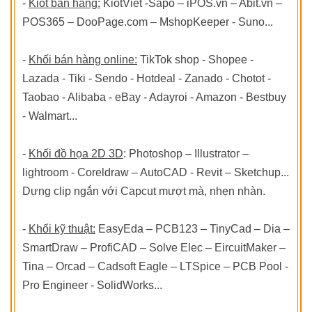
-
Kiot bán hàng:
KiotViet -Sapo – iPOS.vn – Abit.vn –
POS365 – DooPage.com – MshopKeeper - Suno...
-
Khối bán hàng online:
TikTok shop - Shopee -
Lazada - Tiki - Sendo - Hotdeal - Zanado - Chotot -
Taobao - Alibaba - eBay - Adayroi - Amazon - Bestbuy
- Walmart...
-
Khối đồ họa 2D 3D
: Photoshop – Illustrator –
lightroom - Coreldraw – AutoCAD - Revit – Sketchup...
Dựng clip ngắn với Capcut mượt mà, nhẹn nhàn.
-
Khối kỹ thuật:
EasyEda – PCB123 – TinyCad – Dia –
SmartDraw – ProfiCAD – Solve Elec – EircuitMaker –
Tina – Orcad – Cadsoft Eagle – LTSpice – PCB Pool -
Pro Engineer - SolidWorks...