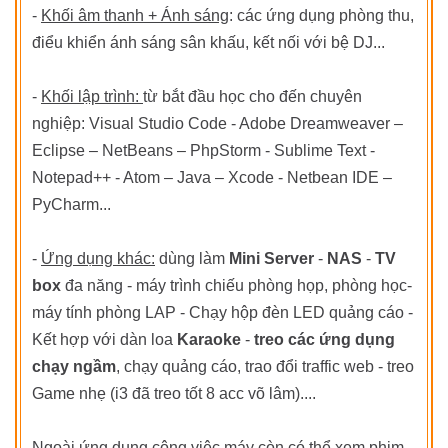
-
Khối âm thanh + Ánh sáng
: các ứng dụng phòng thu,
điểu khiển ánh sáng sân khấu, kết nối với bệ DJ...
-
Khối lập trình:
từ bắt đầu học cho đến chuyên
nghiệp: Visual Studio Code - Adobe Dreamweaver –
Eclipse – NetBeans – PhpStorm - Sublime Text -
Notepad++ - Atom – Java – Xcode - Netbean IDE –
PyCharm...
-
Ứng dụng khác:
dùng làm
Mini Server
-
NAS
-
TV
box
đa năng - máy trình chiếu phòng họp, phòng học-
máy tính phòng LAP - Chạy hộp đèn LED quảng cáo -
Kết hợp với dàn loa
Karaoke
-
treo các ứng dụng
chạy ngầm
, chạy quảng cáo, trao đổi traffic web - treo
Game nhẹ (i3 đã treo tốt 8 acc võ lâm)....
Ngoài ứng dụng công việc máy còn có thể xem phim