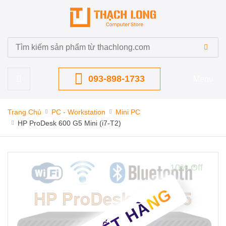
093-898-1733
Menu
Trang Chủ
PC - Workstation
Mini PC
HP ProDesk 600 G5 Mini (i7-T2)
10% Off
TẠM HẾT HÀNG