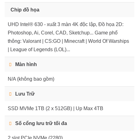
Chip đồ họa
UHD Intel® 630 - xuất 3 màn 4K độc lập, Đồ họa 2D:
Photoshop, Ai, Corel, CAD, Sketchup... Game phổ
thông: Valorant | CS:GO | Minecraft | World Of Warships
| League of Legends (LOL)...
Màn hình
N/A (không bao gồm)
Lưu Trữ
SSD MVMe 1TB (2 x 512GB) | Up Max 4TB
Số cổng lưu trữ tối đa
2 slot PCIe NVMe (2280)