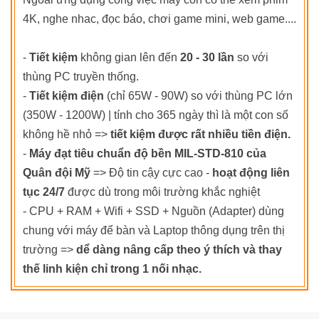
4K, nghe nhac, đọc báo, chơi game mini, web game....
-
Tiết kiệm
không gian lên đến
20 - 30 lần
so với
thùng PC truyền thống.
-
Tiết kiệm điện
(chỉ 65W - 90W) so với thùng PC lớn
(350W - 1200W) | tính cho 365 ngày thì là một con số
không hề nhỏ =>
tiết kiệm được rất nhiều tiền điện.
-
Máy đạt tiêu chuẩn độ bền MIL-STD-810 của
Quân đội Mỹ
=> Độ tin cậy cực cao -
hoạt động liên
tục 24/7
được dù trong môi trường khắc nghiệt
- CPU + RAM + Wifi + SSD + Nguồn (Adapter) dùng
chung với máy để bàn và Laptop thông dụng trên thị
trường =>
dể dàng nâng cấp theo ý thích và thay
thế linh kiện chỉ trong 1 nối nhạc.