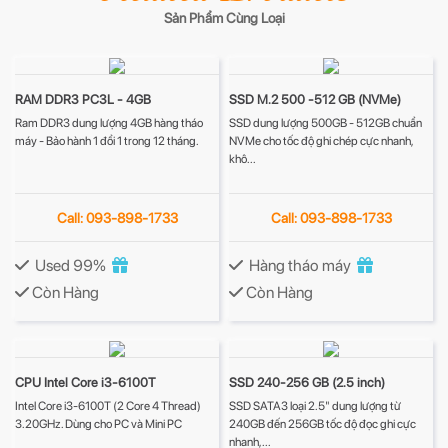
Sản Phẩm Cùng Loại
RAM DDR3 PC3L - 4GB
SSD M.2 500 -512 GB (NVMe)
Ram DDR3 dung lượng 4GB hàng tháo
SSD dung lượng 500GB - 512GB chuẩn
máy - Bảo hành 1 đổi 1 trong 12 tháng.
NVMe cho tốc độ ghi chép cực nhanh,
khô...
Call: 093-898-1733
Call: 093-898-1733
Used 99%
Hàng tháo máy
Còn Hàng
Còn Hàng
CPU Intel Core i3-6100T
SSD 240-256 GB (2.5 inch)
Intel Core i3-6100T (2 Core 4 Thread)
SSD SATA3 loại 2.5" dung lượng từ
3.20GHz. Dùng cho PC và Mini PC
240GB đến 256GB tốc độ đọc ghi cực
nhanh,...