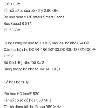
3.60 GHz
Tần số cơ sở của bộ xử lý 2.80 GHz
Bộ nhớ đệm 8 MB Intel® Smart Cache
Bus Speed 8 GT/s
TDP 35 W
Dung lượng bộ nhớ tối Đa (tùy vào loại bộ nhớ) 64 GB
Các loại bộ nhớ DDR4-1866/2133, DDR3L-1333/1600 @
1.35V
Số Kênh Bộ Nhớ Tối Đa 2
Băng thông bộ nhớ tối đa 34.1 GB/s
Đồ họa bộ xử lý
‡
Đồ họa HD Intel® 530
Tần số cơ sở đồ họa 350 MHz
Tần số động tối đa đồ họa 950 MHz