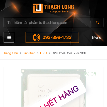
093-898-1733
Menu
Trang Chủ
Linh Kiện
CPU
CPU Intel Core i7-6700T
59% Off
TẠM HẾT HÀNG