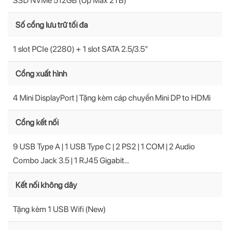
SSD NVMe 512GB (Up Max 2TB)
Số cổng lưu trữ tối đa
1 slot PCIe (2280) + 1 slot SATA 2.5/3.5"
Cổng xuất hình
4 Mini DisplayPort | Tặng kèm cáp chuyển Mini DP to HDMi
Cổng kết nối
9 USB Type A | 1 USB Type C | 2 PS2 | 1 COM | 2 Audio
Combo Jack 3.5 | 1 RJ45 Gigabit...
Kết nối không dây
Tặng kèm 1 USB Wifi (New)