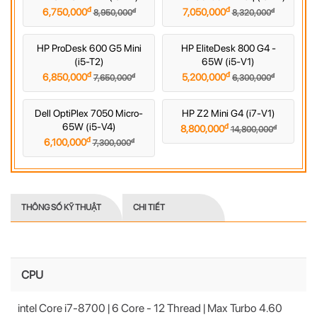
đ
đ
đ
đ
6,750,000
7,050,000
8,950,000
8,320,000
HP ProDesk 600 G5 Mini
HP EliteDesk 800 G4 -
(i5-T2)
65W (i5-V1)
đ
đ
đ
đ
6,850,000
5,200,000
7,650,000
6,300,000
Dell OptiPlex 7050 Micro-
HP Z2 Mini G4 (i7-V1)
65W (i5-V4)
đ
đ
8,800,000
14,800,000
đ
đ
6,100,000
7,300,000
THÔNG SỐ KỸ THUẬT
CHI TIẾT
CPU
intel Core i7-8700 | 6 Core - 12 Thread | Max Turbo 4.60