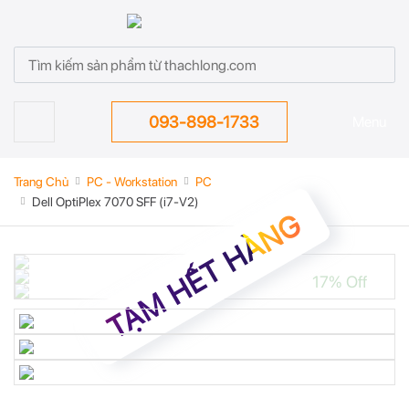
093-898-1733
Menu
Trang Chủ
PC - Workstation
PC
Dell OptiPlex 7070 SFF (i7-V2)
TẠM HẾT HÀNG
17% Off