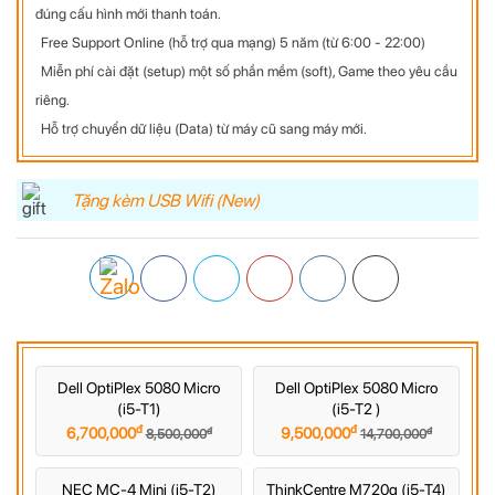
đúng cấu hình mới thanh toán.
Free Support Online (hỗ trợ qua mạng) 5 năm (từ 6:00 - 22:00)
Miễn phí cài đặt (setup) một số phần mềm (soft), Game theo yêu cầu
riêng.
Hỗ trợ chuyển dữ liệu (Data) từ máy cũ sang máy mới.
Tặng kèm USB Wifi (New)
Dell OptiPlex 5080 Micro
Dell OptiPlex 5080 Micro
(i5-T1)
(i5-T2 )
đ
đ
đ
đ
6,700,000
9,500,000
8,500,000
14,700,000
NEC MC-4 Mini (i5-T2)
ThinkCentre M720q (i5-T4)