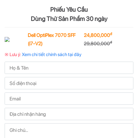
Tôi đã đọc và đồng ý với các
điều khoản
giao dịch chung
Phiếu Yêu Cầu
của website.
Dùng Thử Sản Phẩm 30 ngày
ĐẶT HÀNG
đ
Dell OptiPlex 7070 SFF
24,800,000
đ
(i7-V2)
29,800,000
※ Lưu ý:
Xem chi tiết chính sách tại đây