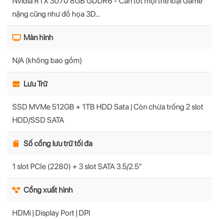
Nvidia RTX 3070 8GB GDDR6 - Cân tốt mọi thể loại Game
nặng cũng như đồ họa 3D...
Màn hình
N/A (không bao gồm)
Lưu Trữ
SSD MVMe 512GB + 1TB HDD Sata | Còn chừa trống 2 slot
HDD/SSD SATA
Số cổng lưu trữ tối đa
1 slot PCIe (2280) + 3 slot SATA 3.5/2.5"
Cổng xuất hình
HDMi | Display Port | DPI