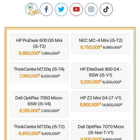
HP ProDesk 600 G5 Mini
NEC MC-4 Mini (i5-T2)
(i5-T2)
đ
đ
6,750,000
8,950,000
đ
đ
6,850,000
7,650,000
ThinkCentre M720q (i5-T4)
HP EliteDesk 800 G4 -
65W (i5-V1)
đ
đ
7,050,000
8,320,000
đ
đ
5,200,000
6,300,000
Dell OptiPlex 7050 Micro-
HP Z2 Mini G4 (i7-V1)
65W (i5-V4)
đ
đ
8,800,000
14,800,000
đ
đ
6,100,000
7,300,000
ThinkCentre M720q (i5-T2)
Dell OptiPlex 7070 Micro
(i5-Non T-V1)
đ
đ
6,650,000
8,620,000
đ
đ
5,500,000
8,600,000