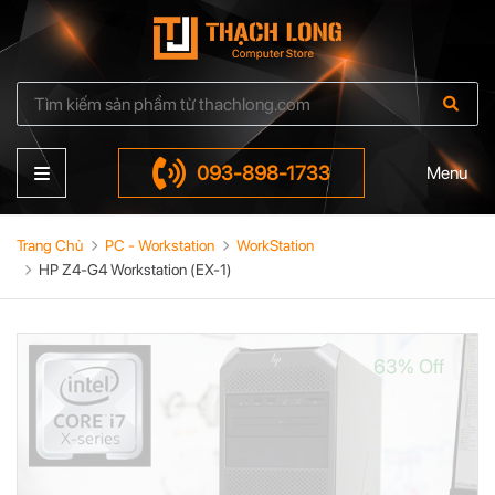
093-898-1733
Menu
Trang Chủ
PC - Workstation
WorkStation
HP Z4-G4 Workstation (EX-1)
63% Off