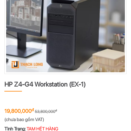
HP Z4-G4 Workstation (EX-1)
đ
19,800,000
đ
53,800,000
(chưa bao gồm VAT)
Tình Trạng:
TẠM HẾT HÀNG