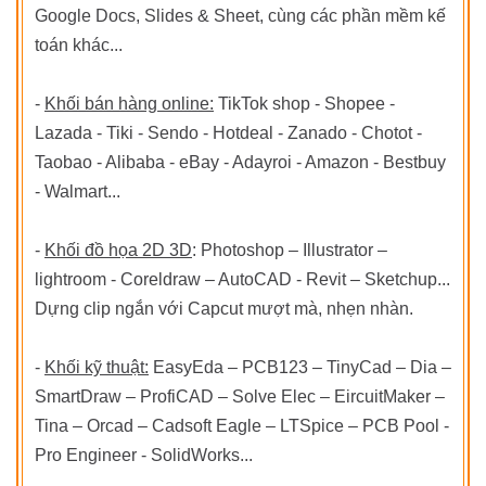
Google Docs, Slides & Sheet, cùng các phần mềm kế
toán khác...
-
Khối bán hàng online:
TikTok shop - Shopee -
Lazada - Tiki - Sendo - Hotdeal - Zanado - Chotot -
Taobao - Alibaba - eBay - Adayroi - Amazon - Bestbuy
- Walmart...
-
Khối đồ họa 2D 3D
: Photoshop – Illustrator –
lightroom - Coreldraw – AutoCAD - Revit – Sketchup...
Dựng clip ngắn với Capcut mượt mà, nhẹn nhàn.
-
Khối kỹ thuật:
EasyEda – PCB123 – TinyCad – Dia –
SmartDraw – ProfiCAD – Solve Elec – EircuitMaker –
Tina – Orcad – Cadsoft Eagle – LTSpice – PCB Pool -
Pro Engineer - SolidWorks...