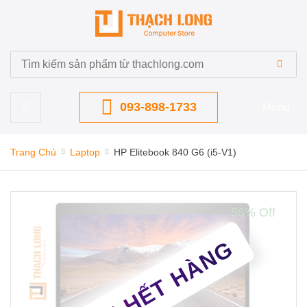
093-898-1733
Menu
Trang Chủ
Laptop
HP Elitebook 840 G6 (i5-V1)
56% Off
TẠM HẾT HÀNG