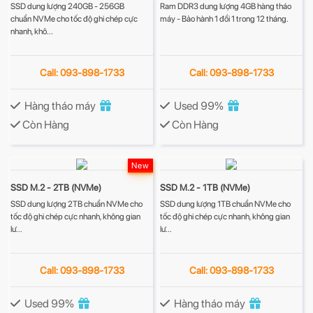
SSD dung lượng 240GB - 256GB
Ram DDR3 dung lượng 4GB hàng tháo
chuẩn NVMe cho tốc độ ghi chép cực
máy - Bảo hành 1 đổi 1 trong 12 tháng.
nhanh, khô...
Call: 093-898-1733
Call: 093-898-1733
Hàng tháo máy
Used 99%
Còn Hàng
Còn Hàng
New
SSD M.2 - 2TB (NVMe)
SSD M.2 - 1TB (NVMe)
SSD dung lượng 2TB chuẩn NVMe cho
SSD dung lượng 1TB chuẩn NVMe cho
tốc độ ghi chép cực nhanh, không gian
tốc độ ghi chép cực nhanh, không gian
lư...
lư...
Call: 093-898-1733
Call: 093-898-1733
Used 99%
Hàng tháo máy