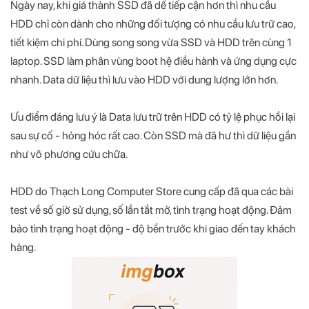
Ngày nay, khi giá thành SSD đã dể tiếp cận hơn thì nhu cầu
HDD chỉ còn dành cho những đối tượng có nhu cầu lưu trữ cao,
tiết kiệm chi phí. Dùng song song vừa SSD và HDD trên cùng 1
laptop. SSD làm phân vùng boot hệ điều hành và ứng dụng cực
nhanh. Data dữ liệu thì lưu vào HDD với dung lượng lớn hơn.
Ưu điểm đáng lưu ý là Data lưu trữ trên HDD có tỷ lệ phục hồi lại
sau sự cố - hỏng hóc rất cao. Còn SSD mà đã hư thì dữ liệu gần
như vô phương cứu chữa.
HDD do Thạch Long Computer Store cung cấp đã qua các bài
test về số giờ sử dụng, số lần tắt mở, tình trạng hoạt động. Đảm
bảo tình trạng hoạt động - độ bền trước khi giao đến tay khách
hàng.