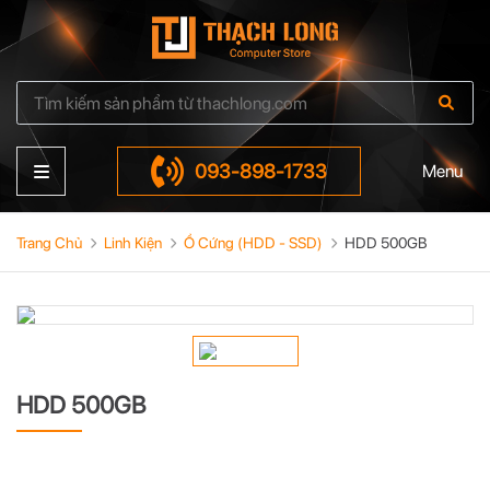
093-898-1733
Menu
Trang Chủ
Linh Kiện
Ổ Cứng (HDD - SSD)
HDD 500GB
HDD 500GB