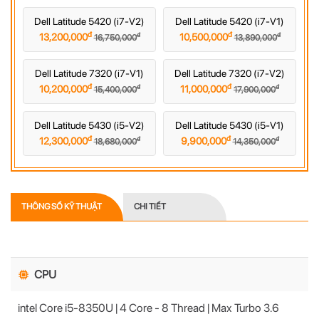
Dell Latitude 5420 (i7-V2)
Dell Latitude 5420 (i7-V1)
đ
đ
đ
đ
13,200,000
10,500,000
16,750,000
13,890,000
Dell Latitude 7320 (i7-V1)
Dell Latitude 7320 (i7-V2)
đ
đ
đ
đ
10,200,000
11,000,000
15,400,000
17,900,000
Dell Latitude 5430 (i5-V2)
Dell Latitude 5430 (i5-V1)
đ
đ
đ
đ
12,300,000
9,900,000
18,680,000
14,350,000
THÔNG SỐ KỸ THUẬT
CHI TIẾT
CPU
intel Core i5-8350U | 4 Core - 8 Thread | Max Turbo 3.6