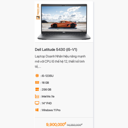
Dell Latitude 5430 (i5-V1)
Laptop Doanh Nhân hiệu năng mạnh
mẽ với CPU i5 thế hệ 12, thiết kế tinh
tế,...
: i5-1235U
: 16 GB
: 256 GB
: Intel Iris Xe
: 14" FHD
: Windows 11 Pro
đ
9,900,000
đ
14,350,000