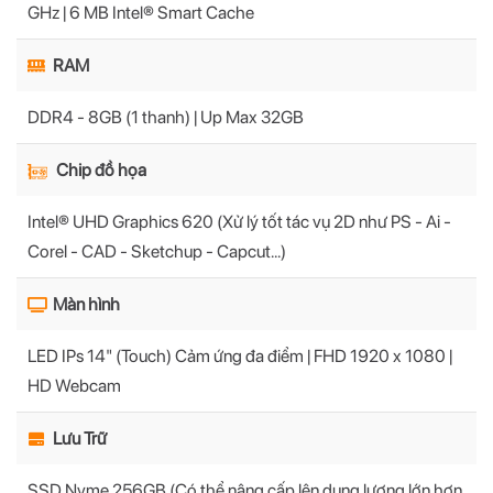
GHz | 6 MB Intel® Smart Cache
RAM
DDR4 - 8GB (1 thanh) | Up Max 32GB
Chip đồ họa
Intel® UHD Graphics 620 (Xử lý tốt tác vụ 2D như PS - Ai -
Corel - CAD - Sketchup - Capcut...)
Màn hình
LED IPs 14" (Touch) Cảm ứng đa điểm | FHD 1920 x 1080 |
HD Webcam
Lưu Trữ
SSD Nvme 256GB (Có thể nâng cấp lên dung lượng lớn hơn