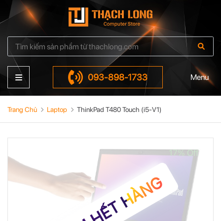
093-898-1733
Menu
Trang Chủ
Laptop
ThinkPad T480 Touch (i5-V1)
17% Off
TẠM HẾT HÀNG