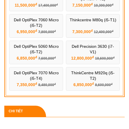
đ
đ
11,500,000
7,150,000
đ
đ
17,400,000
10,300,000
Dell OptiPlex 7060 Micro
Thinkcentre M80q (i5-T1)
(i5-T2)
đ
đ
6,950,000
7,300,000
đ
đ
7,800,000
12,400,000
Dell OptiPlex 5060 Micro
Dell Precision 3630 (i7-
(i5-T2)
V1)
đ
đ
6,850,000
12,800,000
đ
đ
7,600,000
18,600,000
Dell OptiPlex 7070 Micro
ThinkCentre M920q (i5-
(i5-T4)
T2)
đ
đ
7,350,000
6,850,000
đ
đ
8,480,000
8,600,000
CHI TIẾT