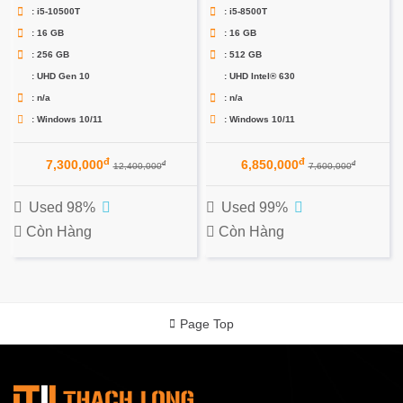
: i5-10500T
: i5-8500T
: 16 GB
: 16 GB
: 256 GB
: 512 GB
: UHD Gen 10
: UHD Intel® 630
: n/a
: n/a
: Windows 10/11
: Windows 10/11
đ
đ
7,300,000
6,850,000
đ
đ
12,400,000
7,600,000
Used 98%
Used 99%
Còn Hàng
Còn Hàng
Page Top