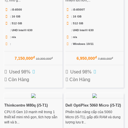
T), nhỏ g...
nhiệm tốt hơn,...
: i5-8500
: i5-8500T
: 16 GB
: 16 GB
: 512 GB
: 512 GB
: UHD Intel® 630
: UHD Intel® 630
: n/a
: n/a
:
: Windows 10/11
đ
đ
7,150,000
6,950,000
đ
đ
10,300,000
7,800,000
Used 98%
Used 98%
Còn Hàng
Còn Hàng
Thinkcentre M80q (i5-T1)
Dell OptiPlex 5060 Micro (i5-T2)
CPU i5 Gen 10 mạnh mẽ trong 1
Phiên bản nâng cấp của 5060
thiết kế mini nhỏ gọn, tích hợp sẵn
Micro (i5-T1), gấp đôi RAM và dung
wifi và b...
lượng lưu tr...