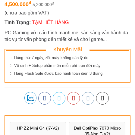
đ
4,500,000
đ
5,200,000
(chưa bao gồm VAT)
Tình Trạng:
TẠM HẾT HÀNG
PC Gaming với cấu hình mạnh mẽ, sẵn sàng vận hành đa
tác vụ từ văn phòng đến thiết kế và chơi game...
Khuyến Mãi
Dùng thử 7 ngày, đổi máy không cần lý do
Vệ sinh + Setup phần mền miễn phí trọn đời máy.
Hàng Flash Sale được bảo hành toàn diện 3 tháng.
HP Z2 Mini G4 (i7-V2)
Dell OptiPlex 7070 Micro
(i5-Non T-V2)