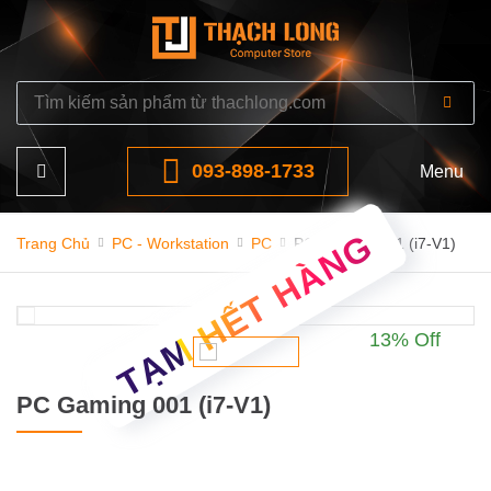
093-898-1733
Menu
TẠM HẾT HÀNG
Trang Chủ
PC - Workstation
PC
PC Gaming 001 (i7-V1)
13% Off
PC Gaming 001 (i7-V1)