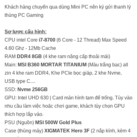
Khách hàng chuyển qua dùng Mini PC nên ký gửi thanh lý
thùng PC Gaming
Sơ lược cấu hình:
CPU intel Core
i7-8700
(6 Core - 12 Thread) Max Speed
4.60 Ghz - 12Mb Cache
RAM
DDR4 8GB
(4 khe ram nâng cấp thoải mái)
Main:
MSI B360 MORTAR TITANIUM
(Màu trắng bạc) all
zin 4 khe ram DDR4, Khe PCIe bọc giáp, 2 khe Nvme,
USB type C....
SSD:
Nvme 256GB
GPU: Intel UHD 630 | Card màn hình tạm để trống. Tùy vào
nhu cầu làm việc hoặc chơi game, khách tùy chọn GPU
thích hợp lắp vào.
PSU (Nguồn)
MSI 500W Gold Plus
Case (thùng máy)
XIGMATEK Hero 3F
(2 nắp kính, kèm 4