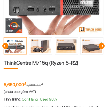
ThinkCentre M715q (Ryzen 5-R2)
đ
5,650,000
đ
7,600,000
(chưa bao gồm VAT)
Tình Trạng:
Còn Hàng | Used 98%