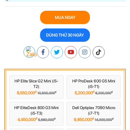
MUA NGAY
DÙNG THỬ 30 NGÀY
HP Elite Slice G2 Mini (i5-
HP ProDesk 600 G5 Mini
T2)
(i5-T1)
đ
đ
đ
đ
8,550,000
5,200,000
10,500,000
6,200,000
HP EliteDesk 800 G3 Mini
Dell Optiplex 7090 Micro
(i5-T3)
(i7-T1)
đ
đ
đ
đ
4,450,000
9,850,000
5,560,000
14,300,000