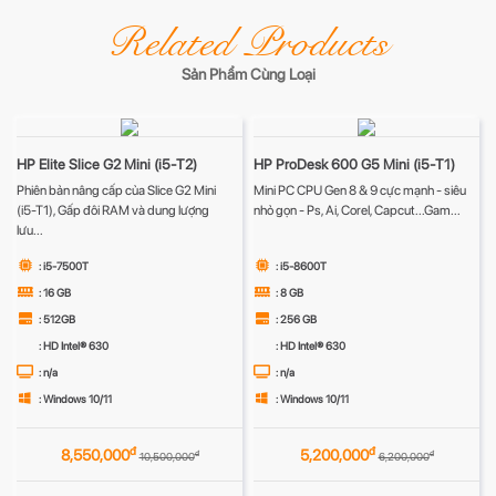
Related Products
Sản Phẩm Cùng Loại
HP Elite Slice G2 Mini (i5-T2)
HP ProDesk 600 G5 Mini (i5-T1)
Phiên bản nâng cấp của Slice G2 Mini
Mini PC CPU Gen 8 & 9 cực mạnh - siêu
(i5-T1), Gấp đôi RAM và dung lượng
nhỏ gọn - Ps, Ai, Corel, Capcut...Gam...
lưu...
: i5-7500T
: i5-8600T
: 16 GB
: 8 GB
: 512GB
: 256 GB
: HD Intel® 630
: HD Intel® 630
: n/a
: n/a
: Windows 10/11
: Windows 10/11
đ
đ
8,550,000
5,200,000
đ
đ
10,500,000
6,200,000