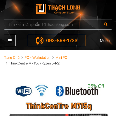
093-898-1733
Menu
Trang Chủ
PC - Workstation
Mini PC
ThinkCentre M715q (Ryzen 5-R2)
26% Off