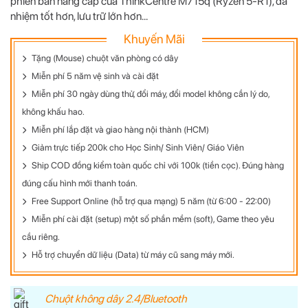
phiên bản nâng cấp của ThinkCentre M715q (Ryzen 5-R1), đa
nhiệm tốt hơn, lưu trữ lớn hơn...
Khuyến Mãi
Tặng (Mouse) chuột văn phòng có dây
Miễn phí 5 năm vệ sinh và cài đặt
Miễn phí 30 ngày dùng thử, đổi máy, đổi model không cần lý do,
không khấu hao.
Miễn phí lắp đặt và giao hàng nội thành (HCM)
Giảm trực tiếp 200k cho Học Sinh/ Sinh Viên/ Giáo Viên
Ship COD đồng kiểm toàn quốc chỉ với 100k (tiền cọc). Đúng hàng
đúng cấu hình mới thanh toán.
Free Support Online (hỗ trợ qua mạng) 5 năm (từ 6:00 - 22:00)
Miễn phí cài đặt (setup) một số phần mềm (soft), Game theo yêu
cầu riêng.
Hỗ trợ chuyển dữ liệu (Data) từ máy cũ sang máy mới.
Chuột không dây 2.4/Bluetooth