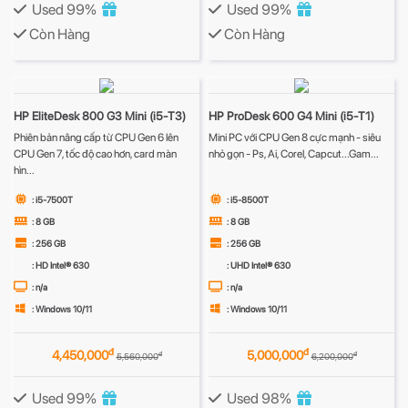
Used 99%
Used 99%
Còn Hàng
Còn Hàng
HP EliteDesk 800 G3 Mini (i5-T3)
HP ProDesk 600 G4 Mini (i5-T1)
Phiên bản nâng cấp từ CPU Gen 6 lên
Mini PC với CPU Gen 8 cực mạnh - siêu
CPU Gen 7, tốc độ cao hơn, card màn
nhỏ gọn - Ps, Ai, Corel, Capcut...Gam...
hìn...
: i5-7500T
: i5-8500T
: 8 GB
: 8 GB
: 256 GB
: 256 GB
: HD Intel® 630
: UHD Intel® 630
: n/a
: n/a
: Windows 10/11
: Windows 10/11
đ
đ
4,450,000
5,000,000
đ
đ
5,560,000
6,200,000
Used 99%
Used 98%