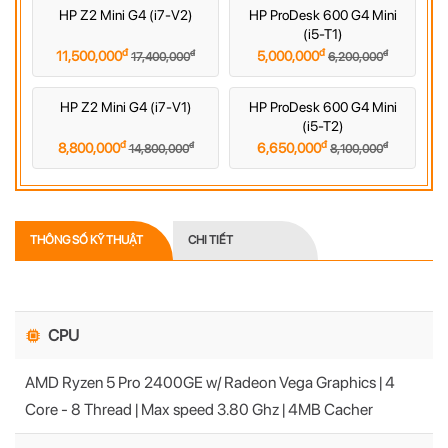
HP Z2 Mini G4 (i7-V2)
HP ProDesk 600 G4 Mini
(i5-T1)
đ
đ
đ
đ
11,500,000
5,000,000
17,400,000
6,200,000
HP Z2 Mini G4 (i7-V1)
HP ProDesk 600 G4 Mini
(i5-T2)
đ
đ
đ
đ
8,800,000
6,650,000
14,800,000
8,100,000
THÔNG SỐ KỸ THUẬT
CHI TIẾT
CPU
AMD Ryzen 5 Pro 2400GE w/ Radeon Vega Graphics | 4
Core - 8 Thread | Max speed 3.80 Ghz | 4MB Cacher