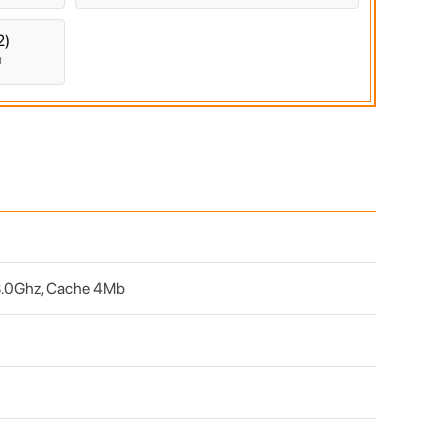
2)
đ
 3.0Ghz, Cache 4Mb