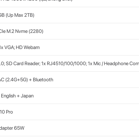
B (Up Max 2TB)
CIe M.2 Nvme (2280)
 1x VGA; HD Webam
.0; SD Card Reader; 1x RJ4510/100/1000; 1x Mic / Headphone Co
AC (2.4G+5G) + Bluetooth
English + Japan
10 Pro
Adapter 65W