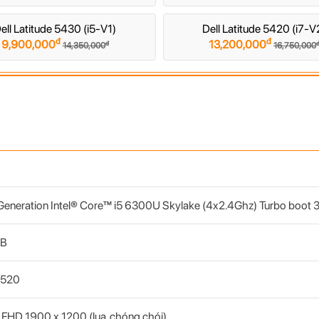
ell Latitude 5430 (i5-V1)
Dell Latitude 5420 (i7-V
đ
đ
9,900,000
13,200,000
đ
14,350,000
16,750,000
eneration Intel® Core™ i5 6300U Skylake (4x2.4Ghz) Turbo boot
GB
 520
 FHD 1900 x 1200 (lụa, chóng chói)