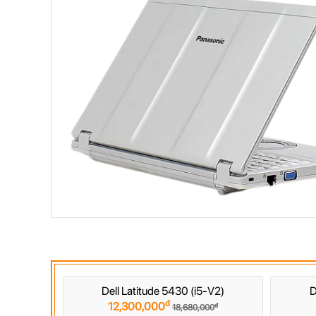
Dell Latitude 5430 (i5-V2)
D
đ
12,300,000
đ
18,680,000