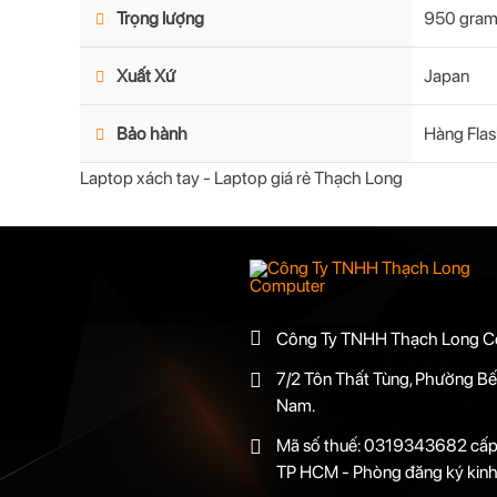
Trọng lượng
950 gra
Xuất Xứ
Japan
Bảo hành
Hàng Flas
Laptop xách tay - Laptop giá rẻ Thạch Long
Công Ty TNHH Thạch Long C
7/2 Tôn Thất Tùng, Phường Bế
Nam.
Mã số thuế: 0319343682 cấp 
TP HCM - Phòng đăng ký kinh