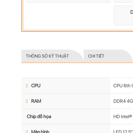
D
THÔNG SỐ KỸ THUẬT
CHI TIẾT
CPU
CPU 6th G
RAM
DDR4 4
Chip đồ họa
HD Intel®
Màn hình
LED 12.5"