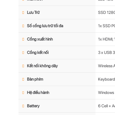
Lưu Trữ
SSD 128G
Số cổng lưu trữ tối đa
1x SSD P
Cổng xuất hình
1x HDMi;
Cổng kết nối
3 x USB 3
Kết nối không dây
Wireless 
Bàn phím
Keyboard 
Hệ điều hành
Windows 
Battery
6 Cell + 