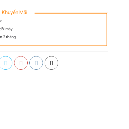
Khuyến Mãi
do
đời máy.
n 3 tháng.