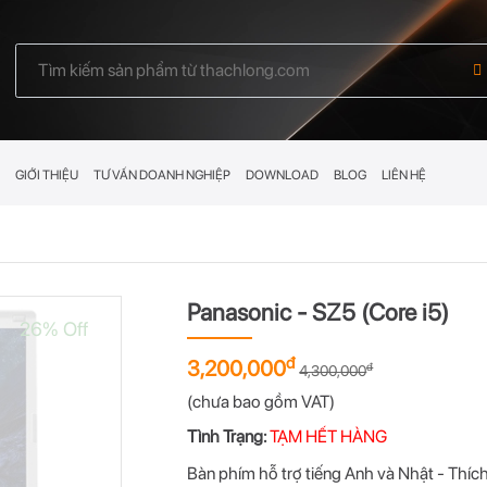
GIỚI THIỆU
TƯ VẤN DOANH NGHIỆP
DOWNLOAD
BLOG
LIÊN HỆ
Panasonic - SZ5 (Core i5)
26% Off
đ
3,200,000
đ
4,300,000
(chưa bao gồm VAT)
Tình Trạng:
TẠM HẾT HÀNG
Bàn phím hỗ trợ tiếng Anh và Nhật - Thíc