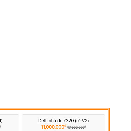
1)
Dell Latitude 7320 (i7-V2)
đ
11,000,000
đ
đ
17,900,000