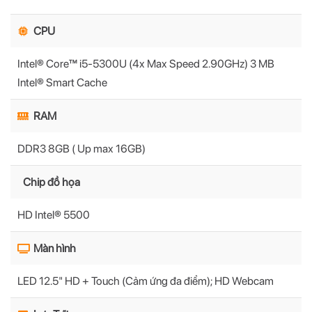
CPU
Intel® Core™ i5-5300U (4x Max Speed 2.90GHz) 3 MB
Intel® Smart Cache
RAM
DDR3 8GB ( Up max 16GB)
Chip đồ họa
HD Intel® 5500
Màn hình
LED 12.5" HD + Touch (Cảm ứng đa điểm); HD Webcam