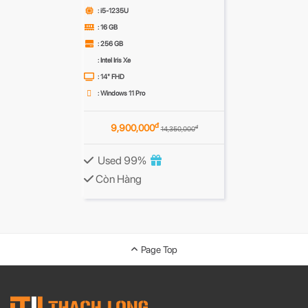
: i5-1235U
: 16 GB
: 256 GB
: Intel Iris Xe
: 14" FHD
: Windows 11 Pro
đ
9,900,000
đ
14,350,000
Used 99%
Còn Hàng
Page Top