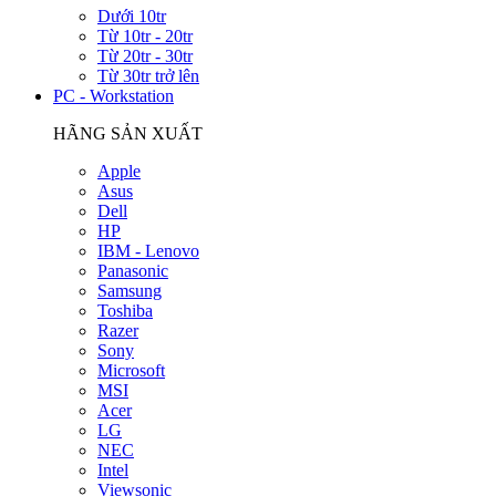
Dưới 10tr
Từ 10tr - 20tr
Từ 20tr - 30tr
Từ 30tr trở lên
PC - Workstation
HÃNG SẢN XUẤT
Apple
Asus
Dell
HP
IBM - Lenovo
Panasonic
Samsung
Toshiba
Razer
Sony
Microsoft
MSI
Acer
LG
NEC
Intel
Viewsonic