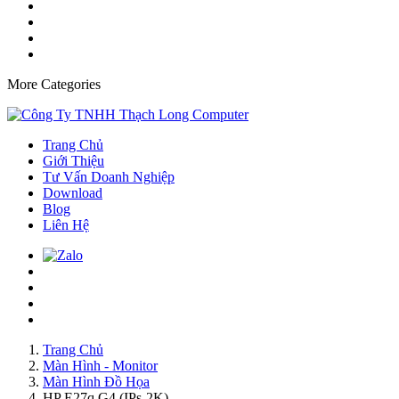
More Categories
Trang Chủ
Giới Thiệu
Tư Vấn Doanh Nghiệp
Download
Blog
Liên Hệ
Trang Chủ
Màn Hình - Monitor
Màn Hình Đồ Họa
HP E27q G4 (IPs-2K)