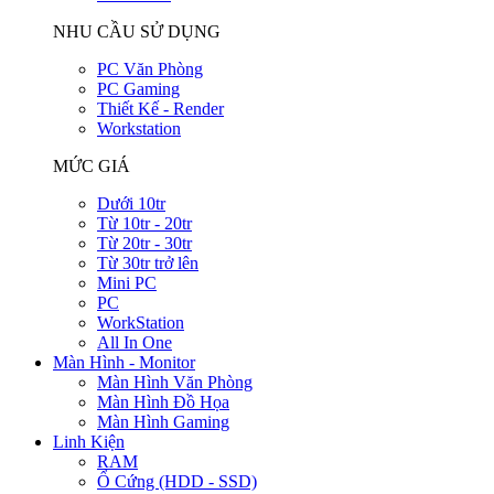
NHU CẦU SỬ DỤNG
PC Văn Phòng
PC Gaming
Thiết Kế - Render
Workstation
MỨC GIÁ
Dưới 10tr
Từ 10tr - 20tr
Từ 20tr - 30tr
Từ 30tr trở lên
Mini PC
PC
WorkStation
All In One
Màn Hình - Monitor
Màn Hình Văn Phòng
Màn Hình Đồ Họa
Màn Hình Gaming
Linh Kiện
RAM
Ổ Cứng (HDD - SSD)