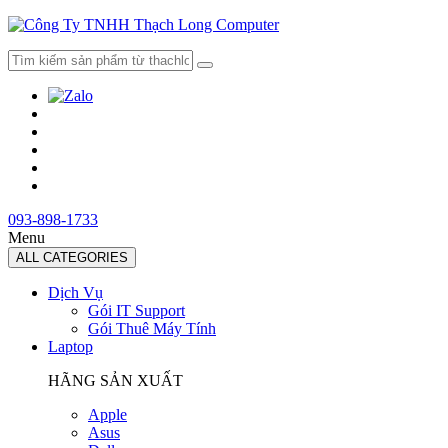
093-898-1733
Menu
ALL CATEGORIES
Dịch Vụ
Gói IT Support
Gói Thuê Máy Tính
Laptop
HÃNG SẢN XUẤT
Apple
Asus