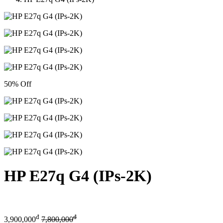
50% Off
HP E27q G4 (IPs-2K)
đ
đ
3,900,000
7,800,000