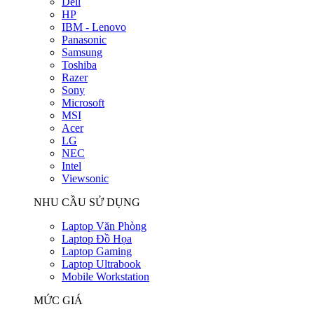
Dell
HP
IBM - Lenovo
Panasonic
Samsung
Toshiba
Razer
Sony
Microsoft
MSI
Acer
LG
NEC
Intel
Viewsonic
NHU CẦU SỬ DỤNG
Laptop Văn Phòng
Laptop Đồ Họa
Laptop Gaming
Laptop Ultrabook
Mobile Workstation
MỨC GIÁ