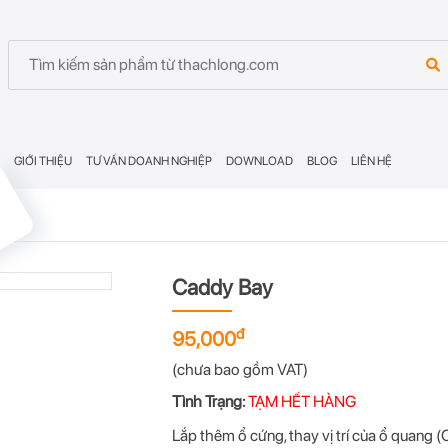
GIỚI THIỆU
TƯ VẤN DOANH NGHIỆP
DOWNLOAD
BLOG
LIÊN HỆ
G
Caddy Bay
đ
95,000
(chưa bao gồm VAT)
Tình Trạng:
TẠM HẾT HÀNG
Lắp thêm ổ cứng, thay vị trí của ổ quang 