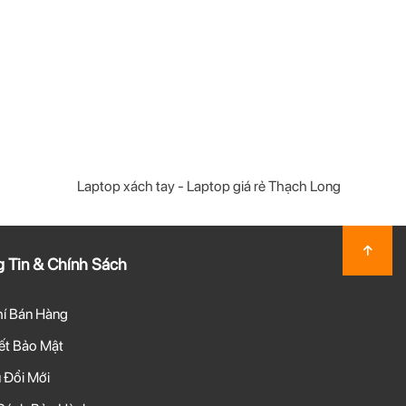
Laptop xách tay - Laptop giá rẻ Thạch Long
 Tin & Chính Sách
hí Bán Hàng
t Bảo Mật
 Đổi Mới