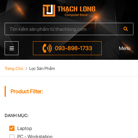
093-898-1733
Menu
Trang Chủ
Lọc Sản Phẩm
Product Filter:
DANH MỤC:
Laptop
PC - Workstation