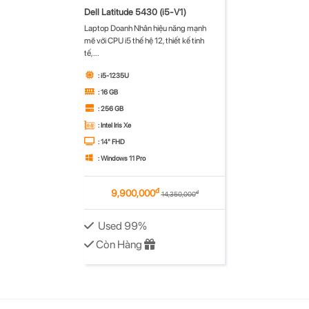
Dell Latitude 5430 (i5-V1)
Laptop Doanh Nhân hiệu năng mạnh
mẽ với CPU i5 thế hệ 12, thiết kế tinh
tế,...
: i5-1235U
: 16 GB
: 256 GB
: Intel Iris Xe
: 14" FHD
: Windows 11 Pro
đ
9,900,000
đ
14,350,000
Used 99%
Còn Hàng