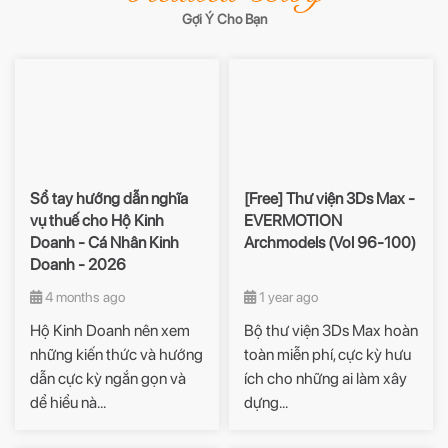
Gợi Ý Cho Bạn
Sổ tay hướng dẫn nghĩa
[Free] Thư viện 3Ds Max -
vụ thuế cho Hộ Kinh
EVERMOTION
Doanh - Cá Nhân Kinh
Archmodels (Vol 96-100)
Doanh - 2026
4 months ago
1 year ago
Hộ Kinh Doanh nên xem
Bộ thư viện 3Ds Max hoàn
những kiến thức và hướng
toàn miễn phí, cực kỳ hưu
dẫn cực kỳ ngắn gọn và
ích cho những ai làm xây
dể hiểu nà...
dựng...