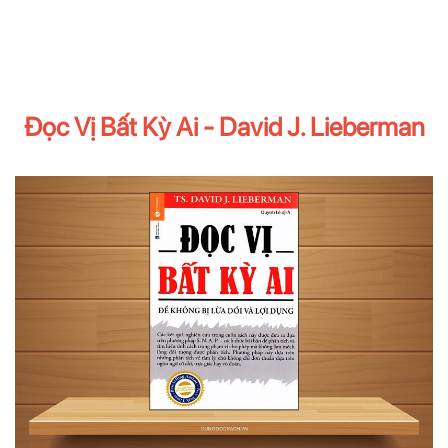
Đọc Vị Bất Kỳ Ai - David J. Lieberman