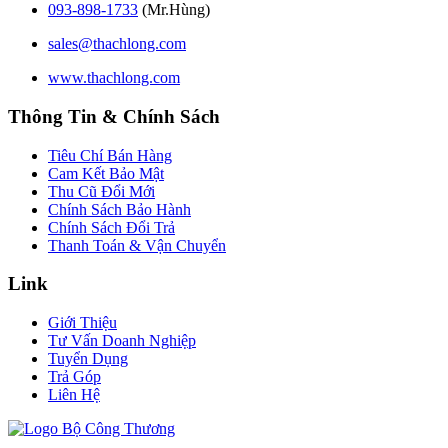
093-898-1733
(Mr.Hùng)
sales@thachlong.com
www.thachlong.com
Thông Tin & Chính Sách
Tiêu Chí Bán Hàng
Cam Kết Bảo Mật
Thu Cũ Đổi Mới
Chính Sách Bảo Hành
Chính Sách Đổi Trả
Thanh Toán & Vận Chuyển
Link
Giới Thiệu
Tư Vấn Doanh Nghiệp
Tuyển Dụng
Trả Góp
Liên Hệ