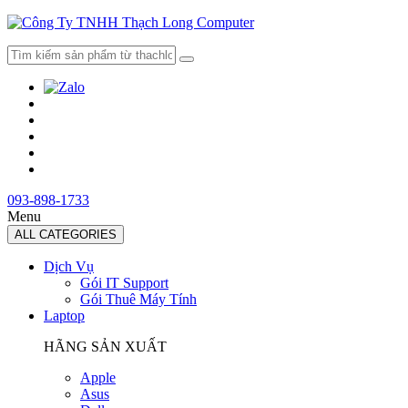
093-898-1733
Menu
ALL CATEGORIES
Dịch Vụ
Gói IT Support
Gói Thuê Máy Tính
Laptop
HÃNG SẢN XUẤT
Apple
Asus