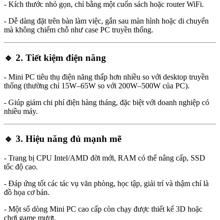
- Kích thước nhỏ gọn, chỉ bằng một cuốn sách hoặc router WiFi.
- Dễ dàng đặt trên bàn làm việc, gắn sau màn hình hoặc di chuyển
mà không chiếm chỗ như case PC truyền thống.
🔹 2.
Tiết kiệm điện năng
- Mini PC tiêu thụ điện năng thấp hơn nhiều so với desktop truyền
thống (thường chỉ 15W–65W so với 200W–500W của PC).
- Giúp giảm chi phí điện hàng tháng, đặc biệt với doanh nghiệp có
nhiều máy.
🔹 3.
Hiệu năng đủ mạnh mẽ
- Trang bị CPU Intel/AMD đời mới, RAM có thể nâng cấp, SSD
tốc độ cao.
- Đáp ứng tốt các tác vụ văn phòng, học tập, giải trí và thậm chí là
đồ họa cơ bản.
- Một số dòng Mini PC cao cấp còn chạy được thiết kế 3D hoặc
chơi game mượt.