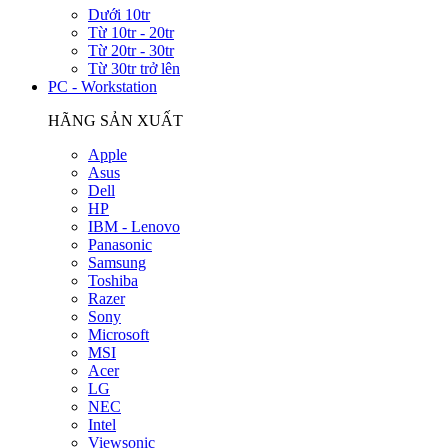
Dưới 10tr
Từ 10tr - 20tr
Từ 20tr - 30tr
Từ 30tr trở lên
PC - Workstation
HÃNG SẢN XUẤT
Apple
Asus
Dell
HP
IBM - Lenovo
Panasonic
Samsung
Toshiba
Razer
Sony
Microsoft
MSI
Acer
LG
NEC
Intel
Viewsonic