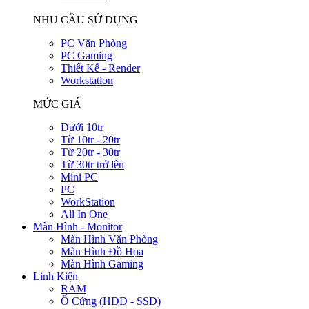
NHU CẦU SỬ DỤNG
PC Văn Phòng
PC Gaming
Thiết Kế - Render
Workstation
MỨC GIÁ
Dưới 10tr
Từ 10tr - 20tr
Từ 20tr - 30tr
Từ 30tr trở lên
Mini PC
PC
WorkStation
All In One
Màn Hình - Monitor
Màn Hình Văn Phòng
Màn Hình Đồ Họa
Màn Hình Gaming
Linh Kiện
RAM
Ổ Cứng (HDD - SSD)