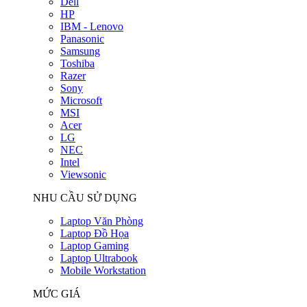
Dell
HP
IBM - Lenovo
Panasonic
Samsung
Toshiba
Razer
Sony
Microsoft
MSI
Acer
LG
NEC
Intel
Viewsonic
NHU CẦU SỬ DỤNG
Laptop Văn Phòng
Laptop Đồ Họa
Laptop Gaming
Laptop Ultrabook
Mobile Workstation
MỨC GIÁ