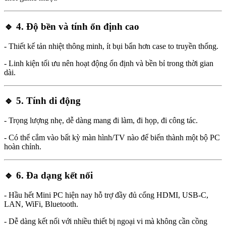
🔹 4.
Độ bền và tính ổn định cao
- Thiết kế tản nhiệt thông minh, ít bụi bẩn hơn case to truyền thống.
- Linh kiện tối ưu nên hoạt động ổn định và bền bỉ trong thời gian
dài.
🔹 5.
Tính di động
- Trọng lượng nhẹ, dễ dàng mang đi làm, đi họp, đi công tác.
- Có thể cắm vào bất kỳ màn hình/TV nào để biến thành một bộ PC
hoàn chỉnh.
🔹 6.
Đa dạng kết nối
- Hầu hết Mini PC hiện nay hỗ trợ đầy đủ cổng HDMI, USB-C,
LAN, WiFi, Bluetooth.
- Dễ dàng kết nối với nhiều thiết bị ngoại vi mà không cần cồng